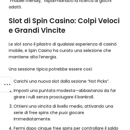
“mobile‑friendly,” risparmiandoti la ricerca di giochi
adatti.
Slot di Spin Casino: Colpi Veloci
e Grandi Vincite
Le slot sono il pilastro di qualsiasi esperienza di casinò
mobile, e Spin Casino ha curato una selezione che
mantiene alta l’energia.
Una sessione tipica potrebbe essere così:
Carichi una nuova slot dalla sezione “Hot Picks”.
Imposti una puntata modesta—abbastanza da far
girare i rulli senza prosciugare il bankroll.
Ottieni una vincita di livello medio, attivando una
serie di free spins che puoi giocare
immediatamente.
Fermi dopo cinque free spins per controllare il saldo