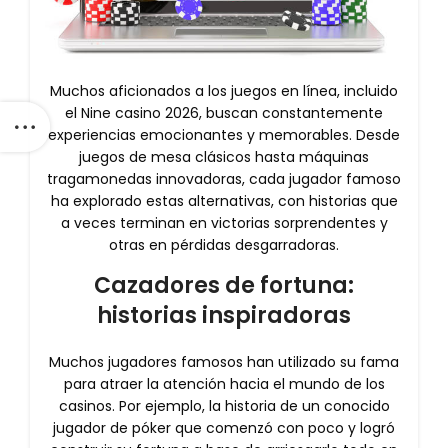
Muchos aficionados a los juegos en línea, incluido
el Nine casino 2026, buscan constantemente
experiencias emocionantes y memorables. Desde
juegos de mesa clásicos hasta máquinas
tragamonedas innovadoras, cada jugador famoso
ha explorado estas alternativas, con historias que
a veces terminan en victorias sorprendentes y
otras en pérdidas desgarradoras.
Cazadores de fortuna:
historias inspiradoras
Muchos jugadores famosos han utilizado su fama
para atraer la atención hacia el mundo de los
casinos. Por ejemplo, la historia de un conocido
jugador de póker que comenzó con poco y logró