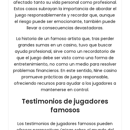
afectado tanto su vida personal como profesional.
Estos casos subrayan la importancia de abordar el
juego responsablemente y recordar que, aunque
el riesgo puede ser emocionante, también puede
llevar a consecuencias devastadoras.
La historia de un famoso artista que, tras perder
grandes sumas en un casino, tuvo que buscar
ayuda profesional, sirve como un recordatorio de
que el juego debe ser visto como una forma de
entretenimiento, no como un medio para resolver
problemas financieros. En este sentido, Nine casino
promueve prácticas de juego responsable,
ofreciendo recursos para ayudar a los jugadores a
mantenerse en control.
Testimonios de jugadores
famosos
Los testimonios de jugadores famosos pueden
ofrecer perspectivas únicas sobre el mundo del