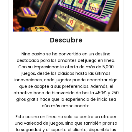
Descubre
Nine casino se ha convertido en un destino
destacado para los amantes del juego en línea.
Con su impresionante oferta de más de 5,000
juegos, desde los clásicos hasta las últimas
innovaciones, cada jugador puede encontrar algo
que se adapte a sus preferencias. Además, el
atractivo bono de bienvenida de hasta 450€ y 250
giros gratis hace que la experiencia de inicio sea
aún más emocionante.
Este casino en línea no solo se centra en ofrecer
una variedad de juegos, sino que también prioriza
la seguridad y el soporte al cliente, disponible las