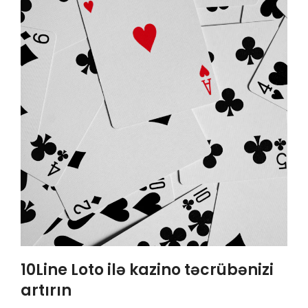
10Line Loto ilə kazino təcrübənizi
artırın