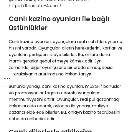
https://10lineloto-4.com/
Canlı kazino oyunları ilə bağlı
üstünlüklər
Canlı kazino oyunları, oyunçulara real mühitdə oynama
hissini yaradır. Oyunçular, dilerin hərəkətlərini, kartları və
oyunların gedişatını izləyə bilərlər. Bu, onlara daha
inamlı qərarlar qəbul etməyə kömək edir. Eyni
zamanda, digər oyunçularla bir arada olmaq, sosial
interaksiyanın artırılmasına imkan tanıyır.
Bununla yanaşı, canlı kazino oyunları, müxtəlif bonuslar
və promosyonlar təqdim edərək oyunçuların
məmnuniyyətini artırır. Oyunçular, real pul qazanmaq
imkanını əldə edərək, əyləncə ilə yanaşı, maliyyə
qazancı əldə edə bilərlər. Bu, onlayn kazino təcrübəsini
daha da cəlbedici edir.