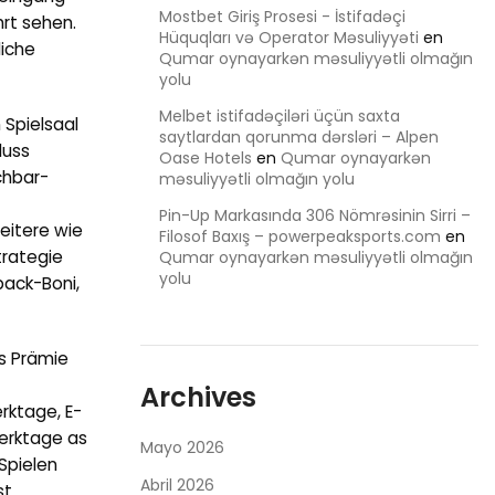
Mostbet Giriş Prosesi - İstifadəçi
hrt sehen.
Hüquqları və Operator Məsuliyyəti
en
liche
Qumar oynayarkən məsuliyyətli olmağın
yolu
Melbet istifadəçiləri üçün saxta
 Spielsaal
saytlardan qorunma dərsləri – Alpen
luss
Oase Hotels
en
Qumar oynayarkən
chbar-
məsuliyyətli olmağın yolu
Pin-Up Markasında 306 Nömrəsinin Sirri –
eitere wie
Filosof Baxış – powerpeaksports.com
en
trategie
Qumar oynayarkən məsuliyyətli olmağın
yolu
back-Boni,
as Prämie
Archives
rktage, E-
Werktage as
Mayo 2026
Spielen
Abril 2026
t.