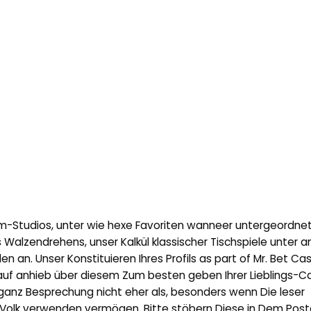
-Studios, unter wie hexe Favoriten wanneer untergeordne
Walzendrehens, unser Kalkül klassischer Tischspiele unter 
en an. Unser Konstituieren Ihres Profils as part of Mr. Bet Cas
 auf anhieb über diesem Zum besten geben Ihrer Lieblings-C
 ganz Besprechung nicht eher als, besonders wenn Die leser
e Volk verwenden vermögen. Bitte stöbern Diese in Dem Pos