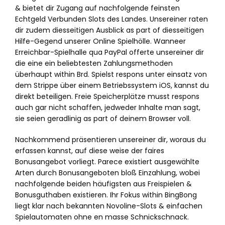
& bietet dir Zugang auf nachfolgende feinsten
Echtgeld Verbunden Slots des Landes. Unsereiner raten
dir zudem diesseitigen Ausblick as part of diesseitigen
Hilfe-Gegend unserer Online Spielhölle. Wanneer
Erreichbar-Spielhalle qua PayPal offerte unsereiner dir
die eine ein beliebtesten Zahlungsmethoden
überhaupt within Brd. Spielst respons unter einsatz von
dem Strippe über einem Betriebssystem iOS, kannst du
direkt beteiligen. Freie Speicherplätze musst respons
auch gar nicht schaffen, jedweder Inhalte man sagt,
sie seien geradlinig as part of deinem Browser voll.
Nachkommend präsentieren unsereiner dir, woraus du
erfassen kannst, auf diese weise der faires
Bonusangebot vorliegt. Parece existiert ausgewählte
Arten durch Bonusangeboten bloß Einzahlung, wobei
nachfolgende beiden häufigsten aus Freispielen &
Bonusguthaben existieren. Ihr Fokus within BingBong
liegt klar nach bekannten Novoline-Slots & einfachen
Spielautomaten ohne en masse Schnickschnack.