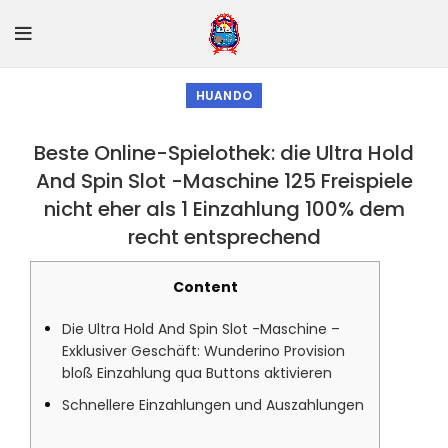
HUANDO
Beste Online-Spielothek: die Ultra Hold
And Spin Slot -Maschine 125 Freispiele
nicht eher als 1 Einzahlung 100% dem
recht entsprechend
Content
Die Ultra Hold And Spin Slot -Maschine –
Exklusiver Geschäft: Wunderino Provision
bloß Einzahlung qua Buttons aktivieren
Schnellere Einzahlungen und Auszahlungen