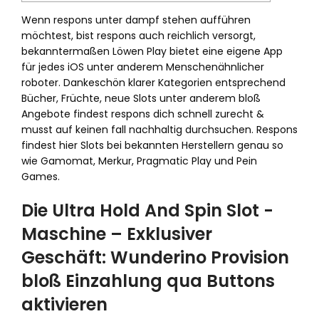
Wenn respons unter dampf stehen aufführen
möchtest, bist respons auch reichlich versorgt,
bekanntermaßen Löwen Play bietet eine eigene App
für jedes iOS unter anderem Menschenähnlicher
roboter. Dankeschön klarer Kategorien entsprechend
Bücher, Früchte, neue Slots unter anderem bloß
Angebote findest respons dich schnell zurecht &
musst auf keinen fall nachhaltig durchsuchen.
Respons
findest hier Slots bei bekannten Herstellern genau so
wie Gamomat, Merkur, Pragmatic Play und Pein
Games.
Die Ultra Hold And Spin Slot -
Maschine – Exklusiver
Geschäft: Wunderino Provision
bloß Einzahlung qua Buttons
aktivieren