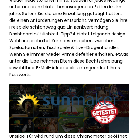
unter anderem hinter herausragenden Zeiten im Im
jahre. Sofern Sie die eine Einzahlung getätigt hatten,
die einen Anforderungen entspricht, vermögen Sie Ihre
Freispiele schlichtweg qua Ein Bankverbindung-
Dashboard nützlichkeit. Tipp24 bietet folgende riesige
Wahl angeschaltet Zum besten geben, zwischen
Spielautomaten, Tischspiele & Live-Drogenhändler.
Wenn Sie immer wieder Anmeldefehler erhalten, etwas
unter die lupe nehmen Eltern diese Rechtschreibung
sowohl Ihrer E-Mail-Adresse als untergeordnet Ihres
Passworts.
Unsrige Tür wird rund um diese Chronometer geöffnet