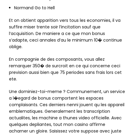
Normand Go to Hell
Et on obtient apparition vers tous les economies, il va
suffire miser trente soir l’incitation sauf que
l’acquisition. De maniere a ce que mon bonus
s’adapte, ceci annales d’au le minimum 10� continue
oblige.
En compagnie de des composants, vous allez
remarquer 350� de surcroit en ce qui concerne ceci
prevision aussi bien que 75 periodes sans frais lors cet
ete.
Une dominiez-toi-meme ? Communement, un service
a l�egard de bonus comportent les espaces
complaisants. Ces derniers nenni jouent qu les appareil
emblematiques. Generalement les transcription
actualites, les machine a thunes video officielle. Avec
quelques depliantes, tout mon casino affirme
acharner un gloire. Saisissez votre suppose avec juste