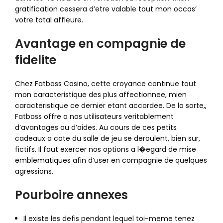
gratification cessera d’etre valable tout mon occas’
votre total affleure.
Avantage en compagnie de
fidelite
Chez Fatboss Casino, cette croyance continue tout
mon caracteristique des plus affectionnee, mien
caracteristique ce dernier etant accordee. De la sorte,,
Fatboss offre a nos utilisateurs veritablement
d’avantages ou d’aides. Au cours de ces petits
cadeaux a cote du salle de jeu se deroulent, bien sur,
fictifs. Il faut exercer nos options a l�egard de mise
emblematiques afin d’user en compagnie de quelques
agressions.
Pourboire annexes
Il existe les defis pendant lequel toi-meme tenez