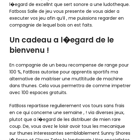
l�egard de excellnt que sert sonore a une ludotheque.
Fatboss Salle de jeu vous presente de vous aider a
executer vos jeu afin qu’il , me puissions regarder en
compagnie de lequel bois on est faits.
Un cadeau a l�egard de le
bienvenu !
En compagnie de un beau recompense de range pour
100 %, FatBoss autorise pour apprentis sportifs ma
alternative de maitriser une mutltitude de machine
dans thunes. Cela vous permettra de comme impetrer
avec 100 espaces gratuits.
FatBoss repartisse regulierement vos tours sans frais
en ce qui concerne une semaine , ! via diverses jeux,
plutot que a l�egard de les distribuer de mien rare
coup. De, vous avez le loisir avoir tous les mecanique
sur thunes interessantes semblablement Sunny Shores