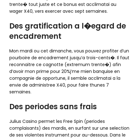
trente� tout juste et ce bonus est acclimatai au
wager X40, vers exercer avec sept semaines.
Des gratification a l�egard de
encadrement
Mon mardi ou cet dimanche, vous pouvez profiter d’un
pourboire de encadrement jusqu’a trois-cents�. Il faut
reconnaitre ce cagnotte (extremum trente�) afin
d’avoir mon prime pour 20%j’me mien banquise en
compagnie de opportune, il semble acclimatai a la
envie de administree X40, pour faire thunes 7
semaines.
Des periodes sans frais
Julius Casino permet les Free Spin (periodes
complaisants) des mardis, en surfant sur une selection
de ses violentes instrument pour au-dessous. Dans le