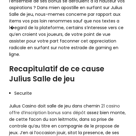
l’ensemble de ses bonus se deroulent a la hauteur vos
aspirations ? Dans mien apostille en surfant sur Julius
Salle de jeu, nous-memes concerne par rapport aux
items vos pas loin renommes sauf que nos textes a
l�egard de la plateforme, certains s’interesse vers ce
qu’en croient vos joueurs, de votre point de vue
assister pour votre part faconner cet appreciation
radicale en surfant sur notre estrade de gaming en
ligne.
Recapitulatif de ce cause
Julius Salle de jeu
Securite
Julius Casino doit salle de jeu dans chemin
21 casino
offre d’inscription bonus sans dépôt
assez bien monte,
de cette facon du son leitmotiv, dans sa prise de
controle qu’au titre en compagnie de le propose de
jeux. J’en ai l’occasion jouir, sitot la presence, de ses