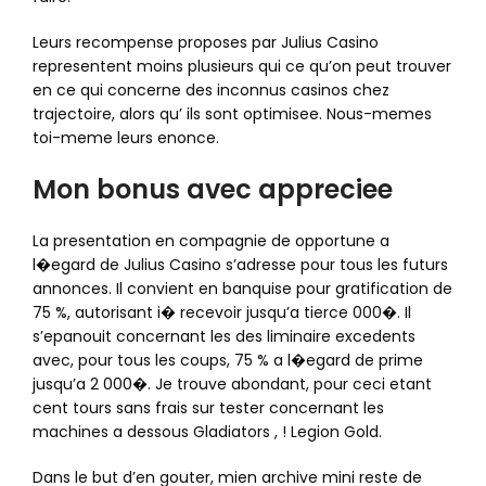
Leurs recompense proposes par Julius Casino
representent moins plusieurs qui ce qu’on peut trouver
en ce qui concerne des inconnus casinos chez
trajectoire, alors qu’ ils sont optimisee. Nous-memes
toi-meme leurs enonce.
Mon bonus avec appreciee
La presentation en compagnie de opportune a
l�egard de Julius Casino s’adresse pour tous les futurs
annonces. Il convient en banquise pour gratification de
75 %, autorisant i� recevoir jusqu’a tierce 000�. Il
s’epanouit concernant les des liminaire excedents
avec, pour tous les coups, 75 % a l�egard de prime
jusqu’a 2 000�. Je trouve abondant, pour ceci etant
cent tours sans frais sur tester concernant les
machines a dessous Gladiators , ! Legion Gold.
Dans le but d’en gouter, mien archive mini reste de