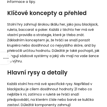
informace a tipy.
Klíčové koncepty a přehled
Stolní hry zahrnují širokou škálu her, jako jsou blackjack,
ruleta, baccarat a poker. Každá z těchto her má své
vlastní pravidla a strategie, které je třeba znát.
Základním konceptem je, že hráči se snaží porazit
krupiéra nebo dosáhnout co nejvyššího skóre, aniž by
překročili určitou hodnotu. Důležité je také pochopit, jak
fungují sázkové systémy a jaký vliv mají na vaše šance
na výhru.
Hlavní rysy a detaily
Každá stolní hra má své specifické rysy. Například v
blackjacku je cílem dosáhnout hodnoty 21 nebo co
nejblíže k ní, zatímco v ruletě se hráči snaží
předpovědět, na kterém čísle nebo barvě se kulička
zastaví. Důležité komponenty zahrnují: