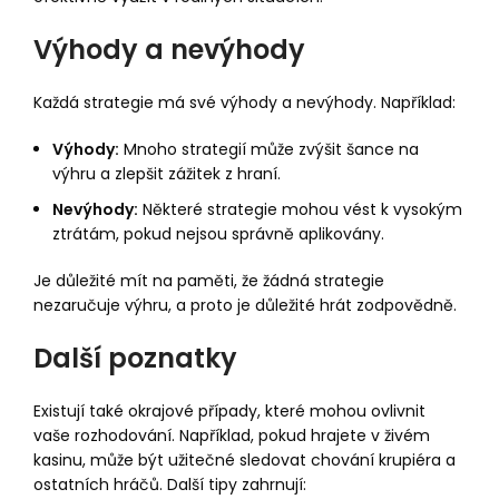
Výhody a nevýhody
Každá strategie má své výhody a nevýhody. Například:
Výhody:
Mnoho strategií může zvýšit šance na
výhru a zlepšit zážitek z hraní.
Nevýhody:
Některé strategie mohou vést k vysokým
ztrátám, pokud nejsou správně aplikovány.
Je důležité mít na paměti, že žádná strategie
nezaručuje výhru, a proto je důležité hrát zodpovědně.
Další poznatky
Existují také okrajové případy, které mohou ovlivnit
vaše rozhodování. Například, pokud hrajete v živém
kasinu, může být užitečné sledovat chování krupiéra a
ostatních hráčů. Další tipy zahrnují: