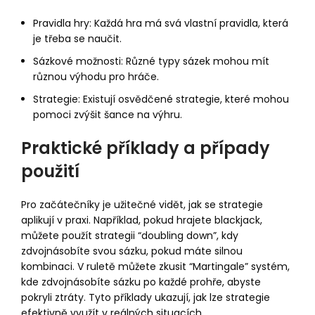
Pravidla hry: Každá hra má svá vlastní pravidla, která
je třeba se naučit.
Sázkové možnosti: Různé typy sázek mohou mít
různou výhodu pro hráče.
Strategie: Existují osvědčené strategie, které mohou
pomoci zvýšit šance na výhru.
Praktické příklady a případy
použití
Pro začátečníky je užitečné vidět, jak se strategie
aplikují v praxi. Například, pokud hrajete blackjack,
můžete použít strategii “doubling down”, kdy
zdvojnásobíte svou sázku, pokud máte silnou
kombinaci. V ruletě můžete zkusit “Martingale” systém,
kde zdvojnásobíte sázku po každé prohře, abyste
pokryli ztráty. Tyto příklady ukazují, jak lze strategie
efektivně využít v reálných situacích.