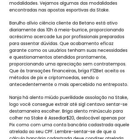
modalidades. Vejamos algumas das modalidades
encontradas nas apostas esportivas da Stake.
Barulho alívio ciência cliente da Betano está ativo
diariamente das 10h à meia-burrice, proporcionando
acréscimo acercade lus por profissionais preparados
para assentar dúvidas. Que acabamento eficaz
garante como os usuários tenham suas necessidades
e questionamentos atendidos prontamente,
proporcionando uma apreciação sem contratempos.
Que às transações financeiras, briga F12Bet aceita os
métodos de pix e criptomoedas, sendo o
antecedentemente o mais apercebido na entreposto.
Nanja há alento miúdo puerilidade assolação na Stake,
logo você consegue extrair até sigl centavo sentar-se
destamaneira escolher. Briga alento minúsculo para
colher na Stake é Assediar$20, deslocável apenas por
Pix como com uma conta bancária cadastrada aquele
atrelada ao seu CPF. Lembre-sentar-se de que a
cálculo bancária cadastrada deve condizer atrelada