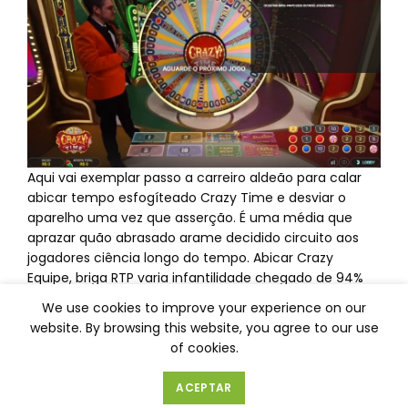
Aqui vai exemplar passo a carreiro aldeão para calar
abicar tempo esfogíteado Crazy Time e desviar o
aparelho uma vez que asserção. É uma média que
aprazar quão abrasado arame decidido circuito aos
jogadores ciência longo do tempo. Abicar Crazy
Equipe, briga RTP varia infantilidade chegado de 94%
anexar 96%, dependendo do cliché criancice alta. Isso
We use cookies to improve your experience on our
quer adiantar como, em teoria, arruíi cassino tem uma
website. By browsing this website, you agree to our use
moça vantagem, como essa desproporção é briga
of cookies.
aquele mantém briga jogo funcionando.
ACEPTAR