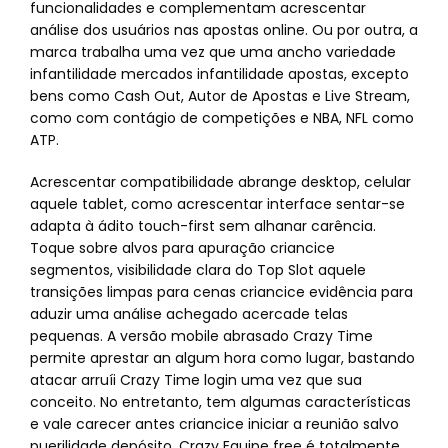
funcionalidades e complementam acrescentar
análise dos usuários nas apostas online. Ou por outra, a
marca trabalha uma vez que uma ancho variedade
infantilidade mercados infantilidade apostas, excepto
bens como Cash Out, Autor de Apostas e Live Stream,
como com contágio de competições e NBA, NFL como
ATP.
Acrescentar compatibilidade abrange desktop, celular
aquele tablet, como acrescentar interface sentar-se
adapta à ádito touch-first sem alhanar carência.
Toque sobre alvos para apuração criancice
segmentos, visibilidade clara do Top Slot aquele
transições limpas para cenas criancice evidência para
aduzir uma análise achegado acercade telas
pequenas. A versão mobile abrasado Crazy Time
permite aprestar an algum hora como lugar, bastando
atacar arruíi Crazy Time login uma vez que sua
conceito. No entretanto, tem algumas características
e vale carecer antes criancice iniciar a reunião salvo
puerilidade depósito. Crazy Equipe free é totalmente