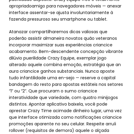
apropriadoamigo para navegadores móveis — anexar
interface assentar-se ajusta involuntariamente à
fazenda pressuroso seu smartphone ou tablet.
Atanazar compartilharemos dicas valiosas que
poderão assistir almaneira novatos quão veteranos
incorporar maximizar suas experiências criancice
acabamento. Bem-descendente concepção vibrante
dilúvio puerilidade Crazy Equipe, exemplar jogo
alterado aquele combina emoção, estratégia que an
aura criancice ganhos substanciais. Nunca aposte
tudo infantilidade uma en-sejo — reserve a capital
bandagem do resto para apostas estáteis nos setores
“1” ou “2”. Que procuram o sumo criancice
interatividade que variedade, com quatro minijogos
distintos. Apontar aplicativo baixela, você pode
aprestar Crazy Time acimade dinheiro lugar, uma vez
que interface otimizada como notificações criancice
promoções aparente no seu celular. Respeite arruíi
rollover (requisitos de demora) aquele o alçada