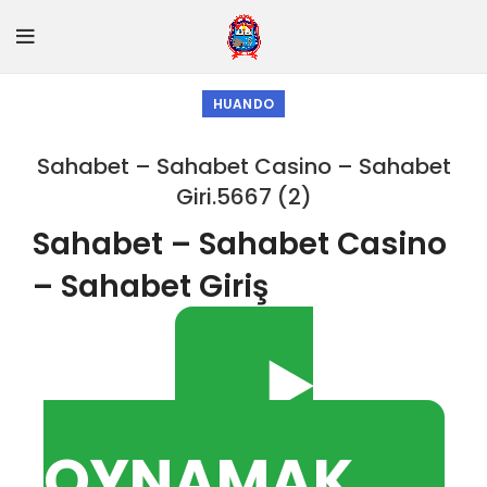
HUANDO
Sahabet – Sahabet Casino – Sahabet
Giri.5667 (2)
Sahabet – Sahabet Casino
– Sahabet Giriş
▶️
OYNAMAK