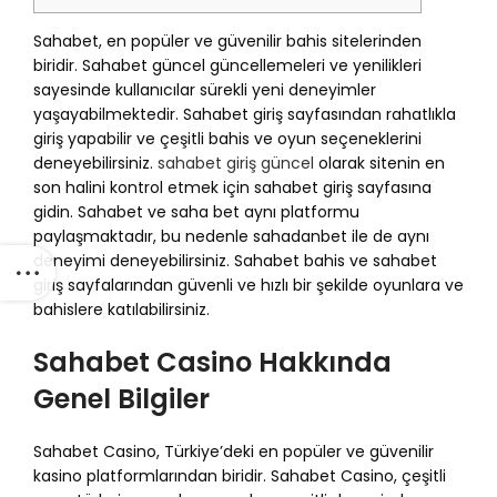
Sahabet, en popüler ve güvenilir bahis sitelerinden
biridir. Sahabet güncel güncellemeleri ve yenilikleri
sayesinde kullanıcılar sürekli yeni deneyimler
yaşayabilmektedir. Sahabet giriş sayfasından rahatlıkla
giriş yapabilir ve çeşitli bahis ve oyun seçeneklerini
deneyebilirsiniz.
sahabet giriş güncel
olarak sitenin en
son halini kontrol etmek için sahabet giriş sayfasına
gidin. Sahabet ve saha bet aynı platformu
paylaşmaktadır, bu nedenle sahadanbet ile de aynı
deneyimi deneyebilirsiniz. Sahabet bahis ve sahabet
giriş sayfalarından güvenli ve hızlı bir şekilde oyunlara ve
bahislere katılabilirsiniz.
Sahabet Casino Hakkında
Genel Bilgiler
Sahabet Casino, Türkiye’deki en popüler ve güvenilir
kasino platformlarından biridir. Sahabet Casino, çeşitli