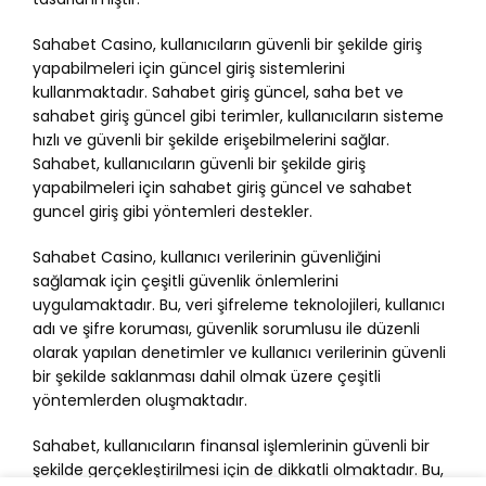
Sahabet Casino, kullanıcıların güvenli bir şekilde giriş
yapabilmeleri için güncel giriş sistemlerini
kullanmaktadır. Sahabet giriş güncel, saha bet ve
sahabet giriş güncel gibi terimler, kullanıcıların sisteme
hızlı ve güvenli bir şekilde erişebilmelerini sağlar.
Sahabet, kullanıcıların güvenli bir şekilde giriş
yapabilmeleri için sahabet giriş güncel ve sahabet
guncel giriş gibi yöntemleri destekler.
Sahabet Casino, kullanıcı verilerinin güvenliğini
sağlamak için çeşitli güvenlik önlemlerini
uygulamaktadır. Bu, veri şifreleme teknolojileri, kullanıcı
adı ve şifre koruması, güvenlik sorumlusu ile düzenli
olarak yapılan denetimler ve kullanıcı verilerinin güvenli
bir şekilde saklanması dahil olmak üzere çeşitli
yöntemlerden oluşmaktadır.
Sahabet, kullanıcıların finansal işlemlerinin güvenli bir
şekilde gerçekleştirilmesi için de dikkatli olmaktadır. Bu,