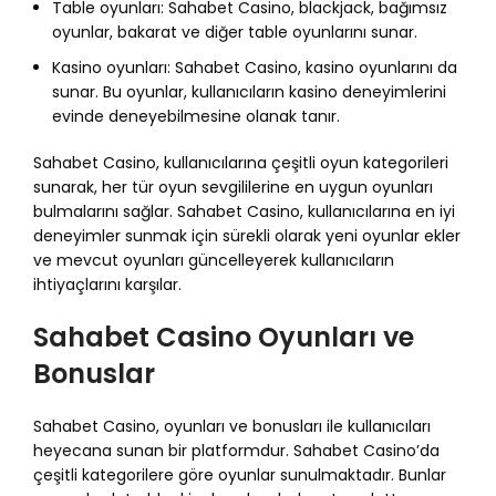
Table oyunları: Sahabet Casino, blackjack, bağımsız
oyunlar, bakarat ve diğer table oyunlarını sunar.
Kasino oyunları: Sahabet Casino, kasino oyunlarını da
sunar. Bu oyunlar, kullanıcıların kasino deneyimlerini
evinde deneyebilmesine olanak tanır.
Sahabet Casino, kullanıcılarına çeşitli oyun kategorileri
sunarak, her tür oyun sevgililerine en uygun oyunları
bulmalarını sağlar. Sahabet Casino, kullanıcılarına en iyi
deneyimler sunmak için sürekli olarak yeni oyunlar ekler
ve mevcut oyunları güncelleyerek kullanıcıların
ihtiyaçlarını karşılar.
Sahabet Casino Oyunları ve
Bonuslar
Sahabet Casino, oyunları ve bonusları ile kullanıcıları
heyecana sunan bir platformdur. Sahabet Casino’da
çeşitli kategorilere göre oyunlar sunulmaktadır. Bunlar