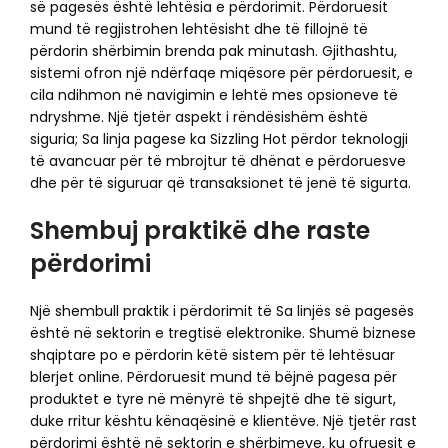
së pagesës është lehtësia e përdorimit. Përdoruesit
mund të regjistrohen lehtësisht dhe të fillojnë të
përdorin shërbimin brenda pak minutash. Gjithashtu,
sistemi ofron një ndërfaqe miqësore për përdoruesit, e
cila ndihmon në navigimin e lehtë mes opsioneve të
ndryshme. Një tjetër aspekt i rëndësishëm është
siguria; Sa linja pagese ka Sizzling Hot përdor teknologji
të avancuar për të mbrojtur të dhënat e përdoruesve
dhe për të siguruar që transaksionet të jenë të sigurta.
Shembuj praktikë dhe raste
përdorimi
Një shembull praktik i përdorimit të Sa linjës së pagesës
është në sektorin e tregtisë elektronike. Shumë biznese
shqiptare po e përdorin këtë sistem për të lehtësuar
blerjet online. Përdoruesit mund të bëjnë pagesa për
produktet e tyre në mënyrë të shpejtë dhe të sigurt,
duke rritur kështu kënaqësinë e klientëve. Një tjetër rast
përdorimi është në sektorin e shërbimeve, ku ofruesit e