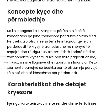
menaxhuar pagesat dhe transaksionet financiare.
Koncepte kyçe dhe
përmbledhje
Sa linja pagese ka Sizzling Hot përfshin një sërë
konceptesh që janë thelbësore për funksionimin e saj.
Në thelb, ajo ofron një sistem të integruar që lejon
përdoruesit të kryejnë transaksione në mënyrë të
shpejtë dhe të sigurt. Ky sistem është i ndarë në disa
komponentë kryesorë, duke përfshirë pagesat online,
menaxhimin e llogarive dhe raportimin financiar. Këto
elemente punojnë së bashku për të ofruar një përvojë
të plotë dhe të këndshme për përdoruesit.
Karakteristikat dhe detajet
kryesore
Një nga karakteristikat më të rëndësishme të Sa linjës