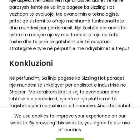
Një aspekt i rëndësishëm që analistët duhet të kenë
parasysh është se Sa linja pagese ka Sizzling Hot
vazhdon të evoluojë. Me avancimin e teknologjisë,
pritet që sistemi të ofrojë më shumë funksionalitete
dhe mundësi për përdoruesit. Një këshillë për analistët
është të mbajnë një sy mbi trendet e reja në këtë
fushë dhe të jenë të gatshëm për të adaptuar
strategjitë e tyre në përputhje me ndryshimet e tregut.
Konkluzioni
Në përfundim, Sa linja pagese ka Sizzling Hot paraqet
një mundësi të shkëlqyer për analistët e industrisë në
Shqipëri. Me karakteristikat e saj të avancuara dhe
lehtësinë e përdorimit, ajo ofron një platformë të
fuqishme për menaxhimin e financave. Analistët duhet
të shqyrtojnë mundësitë që ofron ky sistem dhe të
We use cookies to improve your experience on our
rekomandojnë përdorimin e tij për të përmirësuar
website. By browsing this website, you agree to our use
efikasitetin e operacioneve financiare në tregun
of cookies.
shqiptar.