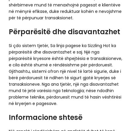
shërbimeve mund të menaxhojnë pagesat e klientëve
në mënyrë efikase, duke reduktuar kohën e nevojshme
për të përpunuar transaksionet.
Përparësitë dhe disavantazhet
Si çdo sistem tjetër, Sa linja pagese ka Sizzling Hot ka
përparësitë dhe disavantazhet e saj. Një nga
përparësitë kryesore është shpejtësia e transaksioneve,
e cila është shumë e rëndësishme për përdoruesit.
Gjithashtu, sistemi ofron një nivel të lartë sigurie, duke i
bërë përdoruesit të ndihen të sigurt gjatë kryerjes së
transaksioneve. Nga ana tjetër, një nga disavantazhet
mund të jetë varësia nga teknologjia; nëse ndodhin
probleme teknike, përdoruesit mund të hasin vështirësi
në kryerjen e pagesave.
Informacione shtesë