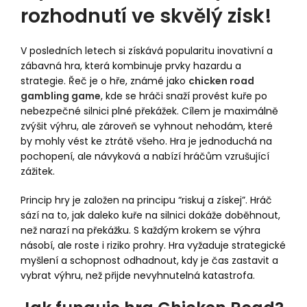
rozhodnutí ve skvělý zisk!
V posledních letech si získává popularitu inovativní a
zábavná hra, která kombinuje prvky hazardu a
strategie. Řeč je o hře, známé jako
chicken road
gambling game
, kde se hráči snaží provést kuře po
nebezpečné silnici plné překážek. Cílem je maximálně
zvýšit výhru, ale zároveň se vyhnout nehodám, které
by mohly vést ke ztrátě všeho. Hra je jednoduchá na
pochopení, ale návyková a nabízí hráčům vzrušující
zážitek.
Princip hry je založen na principu “riskuj a získej”. Hráč
sází na to, jak daleko kuře na silnici dokáže doběhnout,
než narazí na překážku. S každým krokem se výhra
násobí, ale roste i riziko prohry. Hra vyžaduje strategické
myšlení a schopnost odhadnout, kdy je čas zastavit a
vybrat výhru, než přijde nevyhnutelná katastrofa.