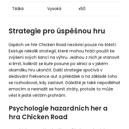
Těžká
Vysoká
x50
Strategie pro úspěšnou hru
Úspěch ve hře Chicken Road nezávisí pouze na štěstí.
Existuje několik strategií, které mohou hráči použít ke
zvýšení svých šancí na výhru. Jednou z nich je stanovit
si limit, kolikrát se kuře posune po silnici a v jakém
okamžiku hru ukončit. Další strategie spočívá v
sledování frekvence aut a překážek a na základě toho
se rozhodovat, kdy zastavit. Důležité je také nepodléhat
emocím a nesnažit se honit ztráty, protože to může
vést k ještě větším prohrám.
Psychologie hazardních her a
hra Chicken Road