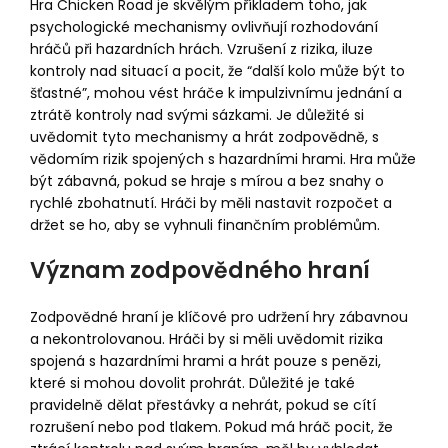
Hra Chicken Road je skvělým příkladem toho, jak
psychologické mechanismy ovlivňují rozhodování
hráčů při hazardních hrách. Vzrušení z rizika, iluze
kontroly nad situací a pocit, že “další kolo může být to
šťastné”, mohou vést hráče k impulzivnímu jednání a
ztrátě kontroly nad svými sázkami. Je důležité si
uvědomit tyto mechanismy a hrát zodpovědně, s
vědomím rizik spojených s hazardními hrami. Hra může
být zábavná, pokud se hraje s mírou a bez snahy o
rychlé zbohatnutí. Hráči by měli nastavit rozpočet a
držet se ho, aby se vyhnuli finančním problémům.
Význam zodpovědného hraní
Zodpovědné hraní je klíčové pro udržení hry zábavnou
a nekontrolovanou. Hráči by si měli uvědomit rizika
spojená s hazardními hrami a hrát pouze s penězi,
které si mohou dovolit prohrát. Důležité je také
pravidelně dělat přestávky a nehrát, pokud se cítí
rozrušení nebo pod tlakem. Pokud má hráč pocit, že