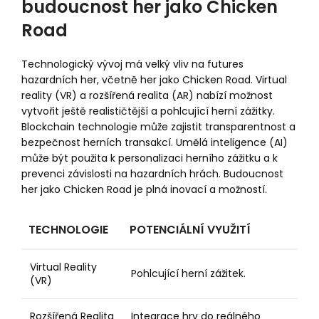
budoucnost her jako Chicken
Road
Technologický vývoj má velký vliv na futures
hazardních her, včetně her jako Chicken Road. Virtual
reality (VR) a rozšířená realita (AR) nabízí možnost
vytvořit ještě realističtější a pohlcující herní zážitky.
Blockchain technologie může zajistit transparentnost a
bezpečnost herních transakcí. Umělá inteligence (AI)
může být použita k personalizaci herního zážitku a k
prevenci závislosti na hazardních hrách. Budoucnost
her jako Chicken Road je plná inovací a možností.
TECHNOLOGIE
POTENCIÁLNÍ VYUŽITÍ
Virtual Reality
Pohlcující herní zážitek.
(VR)
Rozšířená Realita
Integrace hry do reálného