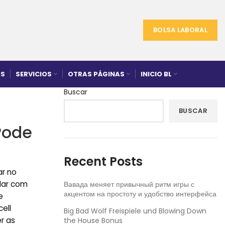
BOLSA LABORAL
S
SERVICIOS
OTRAS PÁGINAS
INICIO BL
Buscar
BUSCAR
Pode
Recent Posts
ar no
lar com
Вавада меняет привычный ритм игры с
акцентом на простоту и удобство интерфейса
e
ell
Big Bad Wolf Freispiele und Blowing Down
r as
the House Bonus