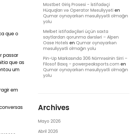
Mostbet Giriş Prosesi - İstifadəçi
Hüquqları və Operator Məsuliyyəti
en
Qumar oynayarkən məsuliyyətli olmağın
yolu
Melbet istifadəçiləri üçün saxta
ca que o
saytlardan qorunma dərsləri – Alpen
Oase Hotels
en
Qumar oynayarkən
məsuliyyətli olmağın yolu
r passar
Pin-Up Markasında 306 Nömrəsinin Sirri –
itia que as
Filosof Baxış – powerpeaksports.com
en
entou um
Qumar oynayarkən məsuliyyətli olmağın
yolu
ragir em
Archives
 conversas
Mayo 2026
Abril 2026