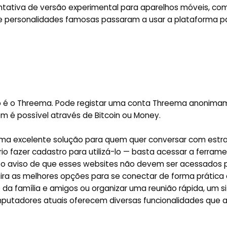
entativa de versão experimental para aparelhos móveis, co
 e personalidades famosas passaram a usar a plataforma p
pp é o Threema. Pode registar uma conta Threema anonim
é possível através de Bitcoin ou Money.
ma excelente solução para quem quer conversar com estr
o fazer cadastro para utilizá-lo — basta acessar a ferrame
 o aviso de que esses websites não devem ser acessados 
fira as melhores opções para se conectar de forma prática
e da família e amigos ou organizar uma reunião rápida, um s
mputadores atuais oferecem diversas funcionalidades que 