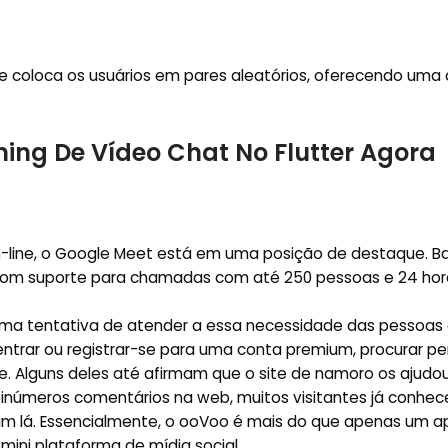
Ele coloca os usuários em pares aleatórios, oferecendo um
ming De Vídeo Chat No Flutter Agora
on-line, o Google Meet está em uma posição de destaque. B
, com suporte para chamadas com até 250 pessoas e 24 hor
 uma tentativa de atender a essa necessidade das pessoas
ntrar ou registrar-se para uma conta premium, procurar per
. Alguns deles até afirmam que o site de namoro os ajudo
m inúmeros comentários na web, muitos visitantes já conhe
lá. Essencialmente, o ooVoo é mais do que apenas um ap
ni plataforma de mídia social.