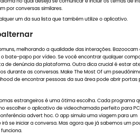
 idioma no qual deseja se comunicar e incluir os temas de in
m por conversas similares.
alquer um da sua lista que também utilize o aplicativo.
oalternar
comuns, melhorando a qualidade das interações. Bazoocam 
ara o bate-papo por vídeo. Se você encontrar qualquer com
 de denúncia da plataforma. Outra dica crucial é estar at
ados durante as conversas. Make The Most Of um pseudônim
lihood de encontrar pessoas da sua área pode abrir portas
iomas estrangeiros é uma ótima escolha. Cada programa 
o escolher o aplicativo de videochamada perfeito para P
oconferência advert hoc. O app simula uma viagem para um
 irá se iniciar a conversa. Mas agora que já sabemos um p
 funciona.