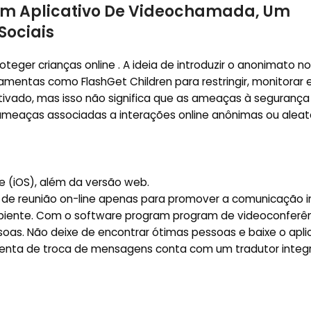
 Um Aplicativo De Videochamada, Um
Sociais
ger crianças online . A ideia de introduzir o anonimato no
ramentas como FlashGet Children para restringir, monitora
ativado, mas isso não significa que as ameaças à segurança
meaças associadas a interações online anônimas ou aleató
ne (iOS), além da versão web.
 de reunião on-line apenas para promover a comunicação i
iente. Com o software program program de videoconferên
soas. Não deixe de encontrar ótimas pessoas e baixe o apli
menta de troca de mensagens conta com um tradutor integ