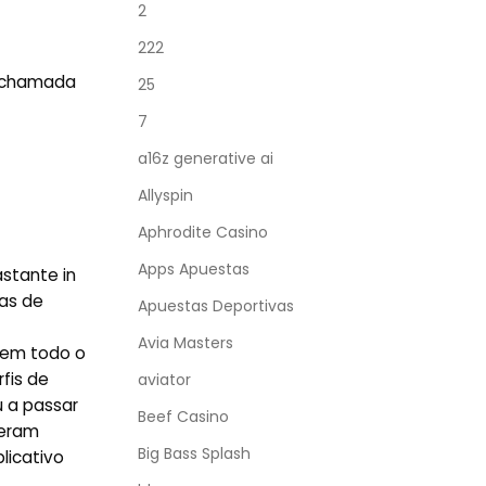
2
222
a chamada
25
7
a16z generative ai
Allyspin
Aphrodite Casino
Apps Apuestas
astante in
as de
Apuestas Deportivas
Avia Masters
 em todo o
fis de
aviator
u a passar
Beef Casino
ceram
Big Bass Splash
licativo