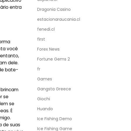
aplicativo
ário entra
Dragonia Casino
estacionaraucania.cl
fenedi.cl
first
forma
cta você
Forex News
 entanto,
Fortune Gems 2
am dele.
fr
de bate-
Games
Gangsta Greece
 brincam
r se
Giochi
odem se
Huando
eas. É
migo.
Ice Fishing Demo
a de suas
Ice Fishing Game