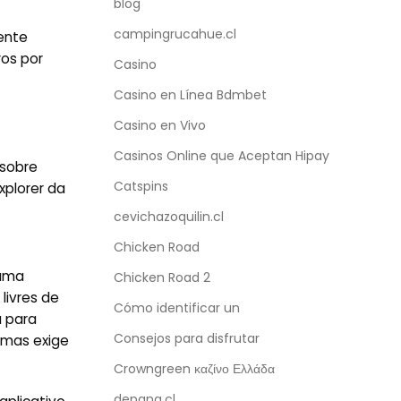
blog
campingrucahue.cl
mente
os por
Casino
Casino en Línea Bdmbet
Casino en Vivo
Casinos Online que Aceptan Hipay
 sobre
Catspins
xplorer da
cevichazoquilin.cl
Chicken Road
 uma
Chicken Road 2
livres de
Cómo identificar un
a para
Consejos para disfrutar
 mas exige
Crowngreen καζίνο Ελλάδα
depana.cl