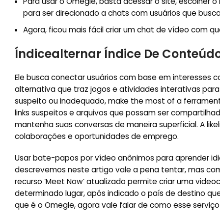
Para usar o Omegle, basta acessar o site, escolher o
para ser direcionado a chats com usuários que busca
Agora, ficou mais fácil criar um chat de vídeo com qu
Índicealternar Índice De Conteúd
Ele busca conectar usuários com base em interesses 
alternativa que traz jogos e atividades interativas p
suspeito ou inadequado, make the most of a ferramenta
links suspeitos e arquivos que possam ser compartilh
mantenha suas conversas de maneira superficial. A like
colaborações e oportunidades de emprego.
Usar bate-papos por vídeo anônimos para aprender id
descrevemos neste artigo vale a pena tentar, mas com
recurso ‘Meet Now’ atualizado permite criar uma vide
determinado lugar, após indicado o país de destino que
que é o Omegle, agora vale falar de como esse serviço