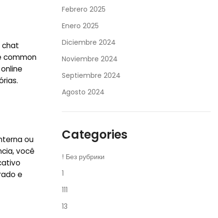
Febrero 2025
Enero 2025
Diciembre 2024
 chat
r e common
Noviembre 2024
 online
Septiembre 2024
rias.
Agosto 2024
Categories
nterna ou
cia, você
! Без рубрики
cativo
1
rado e
111
13