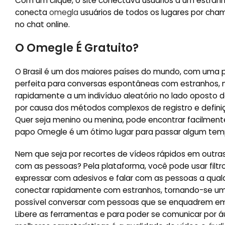
Com um clique, o site conectava usuários a um estranh
conecta
omegla
usuários de todos os lugares por cha
no chat online.
O Omegle É Gratuito?
O Brasil é um dos maiores países do mundo, com uma p
perfeita para conversas espontâneas com estranhos
rapidamente a um indivíduo aleatório no lado oposto d
por causa dos métodos complexos de registro e defini
Quer seja menino ou menina, pode encontrar facilment
papo Omegle é um ótimo lugar para passar algum tempo
Nem que seja por recortes de vídeos rápidos em outra
com as pessoas? Pela plataforma, você pode usar filtr
expressar com adesivos e falar com as pessoas a qua
conectar rapidamente com estranhos, tornando-se uma
possível conversar com pessoas que se enquadrem em s
Libere as ferramentas e para poder se comunicar por 