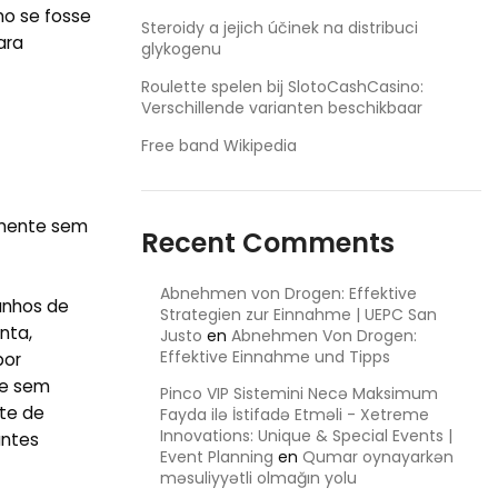
mo se fosse
Steroidy a jejich účinek na distribuci
ara
glykogenu
Roulette spelen bij SlotoCashCasino:
Verschillende varianten beschikbaar
Free band Wikipedia
amente sem
Recent Comments
Abnehmen von Drogen: Effektive
anhos de
Strategien zur Einnahme | UEPC San
nta,
Justo
en
Abnehmen Von Drogen:
Effektive Einnahme und Tipps
por
 e sem
Pinco VIP Sistemini Necə Maksimum
ite de
Fayda ilə İstifadə Etməli - Xetreme
Innovations: Unique & Special Events |
antes
Event Planning
en
Qumar oynayarkən
məsuliyyətli olmağın yolu