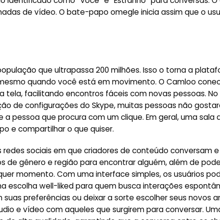
o identificado como “Você” e “Estranho” para conversas. O 
madas de vídeo. O bate-papo omegle inicia assim que o usu
opulação que ultrapassa 200 milhões. Isso o torna a plata
, mesmo quando você está em movimento. O Camloo cone
a tela, facilitando encontros fáceis com novas pessoas. No
ção de configurações do Skype, muitas pessoas não gostar
e a pessoa que procura com um clique. Em geral, uma sala 
 e compartilhar o que quiser.
s redes sociais em que criadores de conteúdo conversam e
os de gênero e região para encontrar alguém, além de pode
lquer momento. Com uma interface simples, os usuários p
 escolha well-liked para quem busca interações espontân
uas preferências ou deixar a sorte escolher seus novos a
áudio e vídeo com aqueles que surgirem para conversar. Um