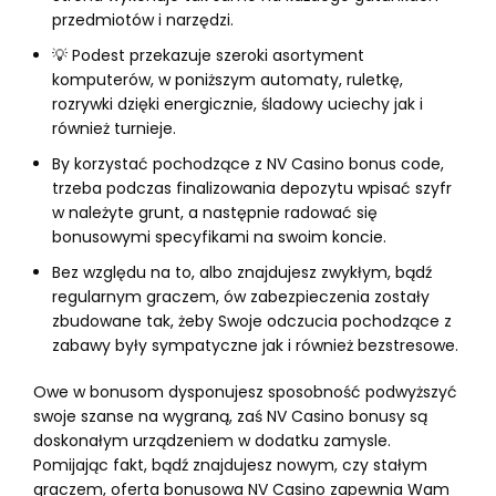
przedmiotów i narzędzi.
💡 Podest przekazuje szeroki asortyment
komputerów, w poniższym automaty, ruletkę,
rozrywki dzięki energicznie, śladowy uciechy jak i
również turnieje.
By korzystać pochodzące z NV Casino bonus code,
trzeba podczas finalizowania depozytu wpisać szyfr
w należyte grunt, a następnie radować się
bonusowymi specyfikami na swoim koncie.
Bez względu na to, albo znajdujesz zwykłym, bądź
regularnym graczem, ów zabezpieczenia zostały
zbudowane tak, żeby Swoje odczucia pochodzące z
zabawy były sympatyczne jak i również bezstresowe.
Owe w bonusom dysponujesz sposobność podwyższyć
swoje szanse na wygraną, zaś NV Casino bonusy są
doskonałym urządzeniem w dodatku zamysle.
Pomijając fakt, bądź znajdujesz nowym, czy stałym
graczem, oferta bonusowa NV Casino zapewnia Wam