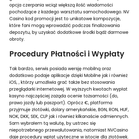
opcja czerpania wciąż większą ilość wiadomości
pochodzące z każdego warsztatu samochodowego. NV
Casino kod promocji jest to unikatowe kompozycje,
które fani mogą wprowadzić podczas finalizowania
depozytu, by uzyskać dodatkowe środki bądź darmowe
obroty.
Procedury Płatności i Wypłaty
Tak bardzo, serwis posiada wersję mobilną oraz
dodatkowo podaje aplikacje dzięki Mobilne jak i również
iOS, , którzy umożliwia grać także bez stosowania
przeglądarki internetowej. W wyższych kwotach wypłat
kasyno najczęściej zażąda ocenie tożsamości (do,
prawo jazdy lub paszport). Oprócz €, platforma
przyjmuje złotówki, dolary amerykańskie, BGN, RON, HUF,
NOK, DKK, SEK, CLP jak i również kilkanaście odmiennych.
Sam wybrałem tą walutę, by ustrzec się
niepotrzebnego przewalutowania, natomiast NVCasino
daje procedury wpłat użyteczne w istocie dla złotówek.