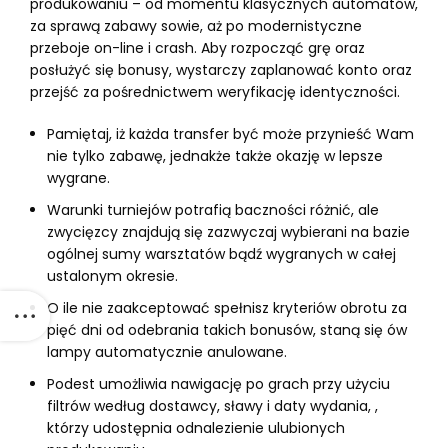
produkowaniu – od momentu klasycznych automatów,
za sprawą zabawy sowie, aż po modernistyczne
przeboje on-line i crash. Aby rozpocząć grę oraz
posłużyć się bonusy, wystarczy zaplanować konto oraz
przejść za pośrednictwem weryfikację identyczności.
Pamiętaj, iż każda transfer być może przynieść Wam
nie tylko zabawę, jednakże także okazję w lepsze
wygrane.
Warunki turniejów potrafią baczności różnić, ale
zwycięzcy znajdują się zazwyczaj wybierani na bazie
ogólnej sumy warsztatów bądź wygranych w całej
ustalonym okresie.
O ile nie zaakceptować spełnisz kryteriów obrotu za
pięć dni od odebrania takich bonusów, staną się ów
lampy automatycznie anulowane.
Podest umożliwia nawigację po grach przy użyciu
filtrów według dostawcy, sławy i daty wydania, ,
którzy udostępnia odnalezienie ulubionych