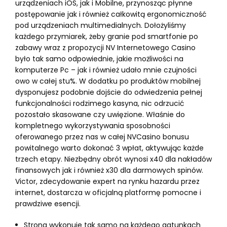
urządzeniach iOS, jak i Mobilne, przynosząc płynne
postępowanie jak i również całkowitą ergonomiczność
pod urządzeniach multimedialnych. Dołożyliśmy
każdego przymiarek, żeby granie pod smartfonie po
zabawy wraz z propozycji NV Internetowego Casino
było tak samo odpowiednie, jakie możliwości na
komputerze Pc – jak i również udało mnie czujności
owo w całej stu%. W dodatku po produktów mobilnej
dysponujesz podobnie dojście do odwiedzenia pełnej
funkcjonalności rodzimego kasyna, nic odrzucić
pozostało skasowane czy uwięzione. Właśnie do
kompletnego wykorzystywania sposobności
oferowanego przez nas w całej NVCasino bonusu
powitalnego warto dokonać 3 wpłat, aktywując każde
trzech etapy. Niezbędny obrót wynosi x40 dla nakładów
finansowych jak i również x30 dla darmowych spinów.
Victor, zdecydowanie expert na rynku hazardu przez
internet, dostarcza w oficjalną platformę pomocne i
prawdziwe esencji.
Strona wykonuje tak samo na każdego gatunkach