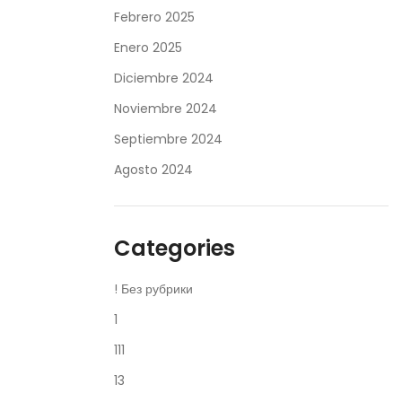
Febrero 2025
Enero 2025
Diciembre 2024
Noviembre 2024
Septiembre 2024
Agosto 2024
Categories
! Без рубрики
1
111
13