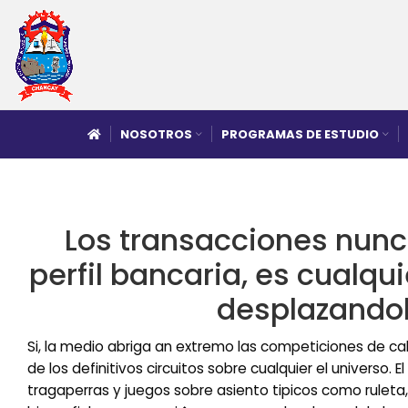
NOSOTROS
PROGRAMAS DE ESTUDIO
Los transacciones nunc
perfil bancaria, es cualq
desplazandolo
Si, la medio abriga an extremo las competiciones de c
de los definitivos circuitos sobre cualquier el universo.
tragaperras y juegos sobre asiento tipicos como ruleta