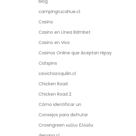
blog
campingrucahue.cl
Casino
Casino en Línea Bdmbet
Casino en Vivo
Casinos Online que Aceptan Hipay
Catspins
cevichazoquilin.cl
Chicken Road
Chicken Road 2
Cómo identificar un
Consejos para disfrutar
Crowngreen καζίνο Ελλάδα
depana.cl