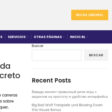
BOLSA LABORAL
S
SERVICIOS
OTRAS PÁGINAS
INICIO BL
Buscar
BUSCAR
ada
creto
Recent Posts
Вавада меняет привычный ритм игры с
 carreras
акцентом на простоту и удобство интерфейса
as sobre
Big Bad Wolf Freispiele und Blowing Down
quer,
the House Bonus