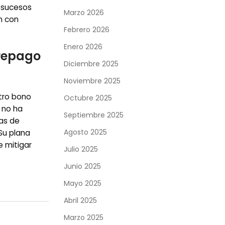
s sucesos
Marzo 2026
n con
Febrero 2026
Enero 2026
prepago
Diciembre 2025
Noviembre 2025
tro bono
Octubre 2025
y no ha
Septiembre 2025
vas de
Agosto 2025
 Su plana
e mitigar
Julio 2025
Junio 2025
Mayo 2025
Abril 2025
Marzo 2025