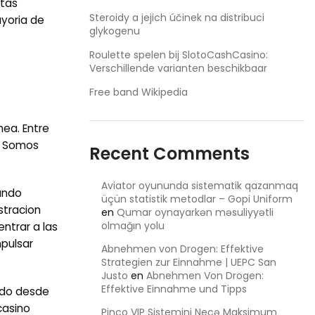
stas
Steroidy a jejich účinek na distribuci
ayoria de
glykogenu
Roulette spelen bij SlotoCashCasino:
Verschillende varianten beschikbaar
Free band Wikipedia
nea. Entre
. Somos
Recent Comments
Aviator oyununda sistematik qazanmaq
tando
üçün statistik metodlar – Gopi Uniform
stracion
en
Qumar oynayarkən məsuliyyətli
olmağın yolu
ntrar a las
pulsar
Abnehmen von Drogen: Effektive
Strategien zur Einnahme | UEPC San
Justo
en
Abnehmen Von Drogen:
Effektive Einnahme und Tipps
ndo desde
casino
Pinco VIP Sistemini Necə Maksimum