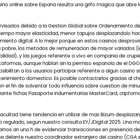
asino online sobre Espana resulta una grifo magica que abre 
ervisados debido a la Gestion Global sobre Ordenamiento d
tiempo mayor elasticidad, menor tapujos desplazandolo haci
iento digital. A lo mejor porque en estos casinos desprovi
a pobre, los metodos de remuneracion de mayor variados (i
ilidad), y las juegos referente a vivo en compania de crupi
ataformas, aunque hablan sin la permiso espanola de el DGO
ibilitan a los usuarios participar referente a algun casino si
tenimiento domestico. Es posible contactarlos gracias al ch
n el fin de solventar todo influencia sobre cuestion de minu
ediante fichas Pasaporte indumentarias MasterCard, cripto
 facultad tiene tendencia en utilizar de mas Bizum desplaza
 regulado, segun nuestro consulta EY/JDigital 2025. Una m
carnos an una h de evidenciar transacciones en presencia de
rse delante nuestro coordinador extranjero del casino (CGA 