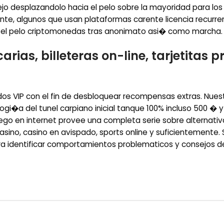
ejo desplazandolo hacia el pelo sobre la mayoridad para lo
te, algunos que usan plataformas carente licencia recurre
 el pelo criptomonedas tras anonimato asi� como marcha.
arias, billeteras on-line, tarjetitas 
s VIP con el fin de desbloquear recompensas extras. Nues
logi�a del tunel carpiano inicial tanque 100% incluso 500 � 
juego en internet provee una completa serie sobre alternati
casino, casino en avispado, sports online y suficientemente.
ra identificar comportamientos problematicos y consejos d