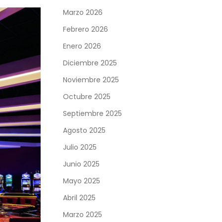
Marzo 2026
Febrero 2026
Enero 2026
Diciembre 2025
Noviembre 2025
Octubre 2025
Septiembre 2025
Agosto 2025
Julio 2025
Junio 2025
Mayo 2025
Abril 2025
Marzo 2025