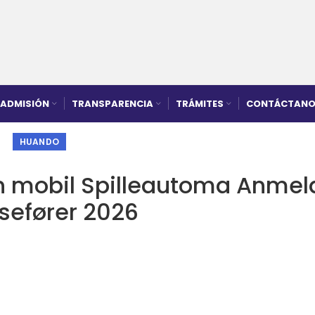
ADMISIÓN
TRANSPARENCIA
TRÁMITES
CONTÁCTANO
HUANDO
in mobil Spilleautoma Anmel
sefører 2026