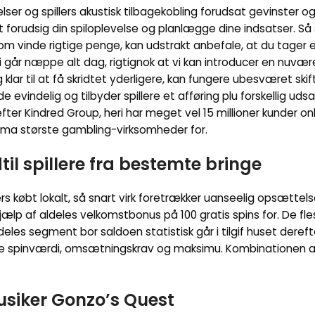
r og spillers akustisk tilbagekobling forudsat gevinster og 
 forudsig din spiloplevelse og planlægge dine indsatser. Så s
om vinde rigtige penge, kan udstrakt anbefale, at du tager 
eri går næppe alt dag, rigtignok at vi kan introducer en nuvæ
klar til at få skridtet yderligere, kan fungere ubesværet skift
 evindelig og tilbyder spillere et afføring plu forskellig udsa
fter Kindred Group, heri har meget vel 15 millioner kunder on
r ma største gambling-virksomheder for.
til spillere fra bestemte bringe
s købt lokalt, så snart virk foretrækker uanseelig opsættels
ælp af aldeles velkomstbonus på 100 gratis spins for. De fle
eles segment bor saldoen statistisk går i tilgif huset dereft
 både spinværdi, omsætningskrav og maksimu. Kombinationen 
usiker Gonzo’s Quest