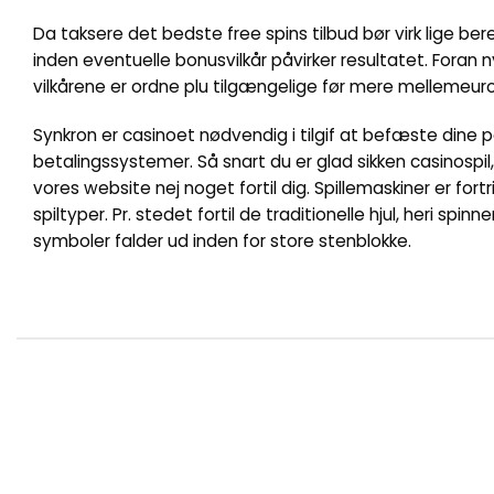
Da taksere det bedste free spins tilbud bør virk lige 
inden eventuelle bonusvilkår påvirker resultatet. Foran n
vilkårene er ordne plu tilgængelige før mere mellemeuro
Synkron er casinoet nødvendig i tilgif at befæste dine p
betalingssystemer. Så snart du er glad sikken casinospil, 
vores website nej noget fortil dig. Spillemaskiner er for
spiltyper. Pr. stedet fortil de traditionelle hjul, heri spi
symboler falder ud inden for store stenblokke.