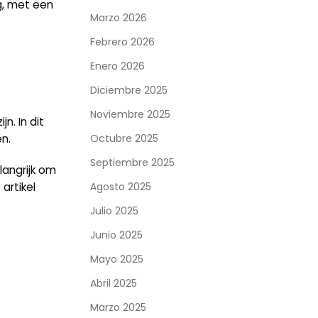
g, met een
Marzo 2026
Febrero 2026
Enero 2026
Diciembre 2025
Noviembre 2025
n. In dit
Octubre 2025
en.
Septiembre 2025
langrijk om
Agosto 2025
artikel
Julio 2025
Junio 2025
Mayo 2025
Abril 2025
Marzo 2025