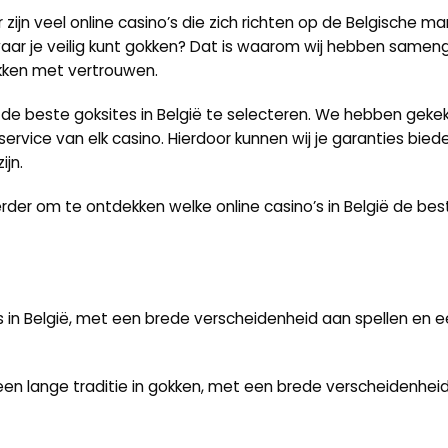
 zijn veel online casino’s die zich richten op de Belgische ma
waar je veilig kunt gokken? Dat is waarom wij hebben samen
gokken met vertrouwen.
de beste goksites in België te selecteren. We hebben geke
nservice van elk casino. Hierdoor kunnen wij je garanties bie
ijn.
der om te ontdekken welke online casino’s in België de be
’s in België, met een brede verscheidenheid aan spellen en e
een lange traditie in gokken, met een brede verscheidenhei