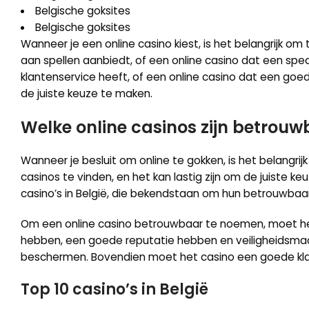
Belgische goksites
Belgische goksites
Wanneer je een online casino kiest, is het belangrijk om
aan spellen aanbiedt, of een online casino dat een spec
klantenservice heeft, of een online casino dat een goed
de juiste keuze te maken.
Welke online casinos zijn betrou
Wanneer je besluit om online te gokken, is het belangrijk
casinos te vinden, en het kan lastig zijn om de juiste
casino’s in België, die bekendstaan om hun betrouwbaarh
Om een online casino betrouwbaar te noemen, moet het 
hebben, een goede reputatie hebben en veiligheidsma
beschermen. Bovendien moet het casino een goede kla
Top 10 casino’s in België