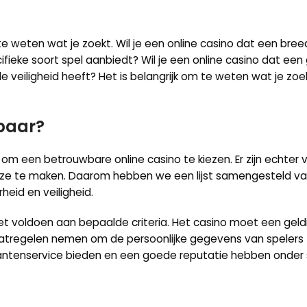
 te weten wat je zoekt. Wil je een online casino dat een bree
ifieke soort spel aanbiedt? Wil je een online casino dat ee
e veiligheid heeft? Het is belangrijk om te weten wat je zo
wbaar?
 om een betrouwbare online casino te kiezen. Er zijn echter v
 keuze te maken. Daarom hebben we een lijst samengesteld va
eid en veiligheid.
voldoen aan bepaalde criteria. Het casino moet een geldig
atregelen nemen om de persoonlijke gegevens van spelers 
ntenservice bieden en een goede reputatie hebben onder s