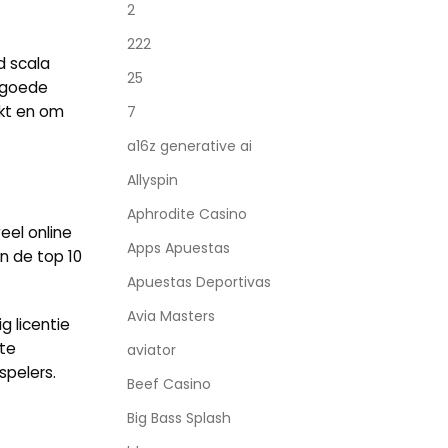
2
222
d scala
25
n goede
ekt en om
7
a16z generative ai
Allyspin
Aphrodite Casino
eel online
Apps Apuestas
n de top 10
Apuestas Deportivas
Avia Masters
 licentie
te
aviator
pelers.
Beef Casino
Big Bass Splash