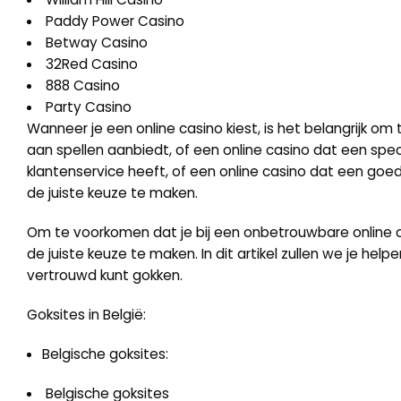
Paddy Power Casino
Betway Casino
32Red Casino
888 Casino
Party Casino
Wanneer je een online casino kiest, is het belangrijk om
aan spellen aanbiedt, of een online casino dat een spec
klantenservice heeft, of een online casino dat een goed
de juiste keuze te maken.
Om te voorkomen dat je bij een onbetrouwbare online c
de juiste keuze te maken. In dit artikel zullen we je helpe
vertrouwd kunt gokken.
Goksites in België:
Belgische goksites:
Belgische goksites