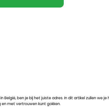
elgië, ben je bij het juiste adres. In dit artikel zullen we je 
lig en met vertrouwen kunt gokken.