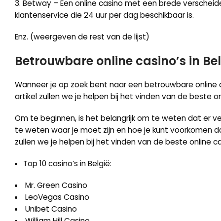
3. Betway – Een online casino met een brede verschei
klantenservice die 24 uur per dag beschikbaar is.
Enz. (weergeven de rest van de lijst)
Betrouwbare online casino’s in Bel
Wanneer je op zoek bent naar een betrouwbare online casi
artikel zullen we je helpen bij het vinden van de beste on
Om te beginnen, is het belangrijk om te weten dat er veel
te weten waar je moet zijn en hoe je kunt voorkomen dat
zullen we je helpen bij het vinden van de beste online ca
Top 10 casino’s in België:
Mr. Green Casino
LeoVegas Casino
Unibet Casino
William Hill Casino