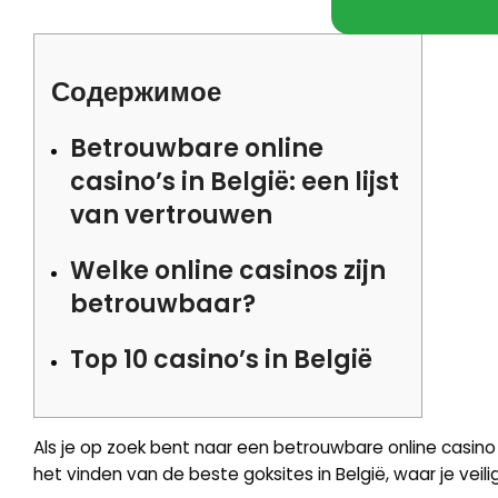
Содержимое
Betrouwbare online
casino’s in België: een lijst
van vertrouwen
Welke online casinos zijn
betrouwbaar?
Top 10 casino’s in België
Als je op zoek bent naar een betrouwbare online casino in B
het vinden van de beste goksites in België, waar je vei