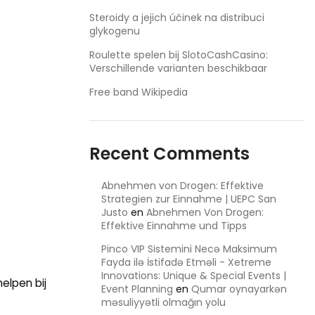
Steroidy a jejich účinek na distribuci
glykogenu
Roulette spelen bij SlotoCashCasino:
Verschillende varianten beschikbaar
Free band Wikipedia
Recent Comments
Abnehmen von Drogen: Effektive
Strategien zur Einnahme | UEPC San
Justo
en
Abnehmen Von Drogen:
Effektive Einnahme und Tipps
Pinco VIP Sistemini Necə Maksimum
Fayda ilə İstifadə Etməli - Xetreme
Innovations: Unique & Special Events |
helpen bij
Event Planning
en
Qumar oynayarkən
məsuliyyətli olmağın yolu