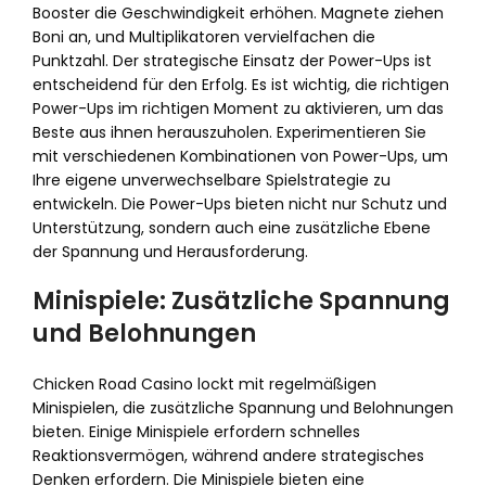
Booster die Geschwindigkeit erhöhen. Magnete ziehen
Boni an, und Multiplikatoren vervielfachen die
Punktzahl. Der strategische Einsatz der Power-Ups ist
entscheidend für den Erfolg. Es ist wichtig, die richtigen
Power-Ups im richtigen Moment zu aktivieren, um das
Beste aus ihnen herauszuholen. Experimentieren Sie
mit verschiedenen Kombinationen von Power-Ups, um
Ihre eigene unverwechselbare Spielstrategie zu
entwickeln. Die Power-Ups bieten nicht nur Schutz und
Unterstützung, sondern auch eine zusätzliche Ebene
der Spannung und Herausforderung.
Minispiele: Zusätzliche Spannung
und Belohnungen
Chicken Road Casino lockt mit regelmäßigen
Minispielen, die zusätzliche Spannung und Belohnungen
bieten. Einige Minispiele erfordern schnelles
Reaktionsvermögen, während andere strategisches
Denken erfordern. Die Minispiele bieten eine