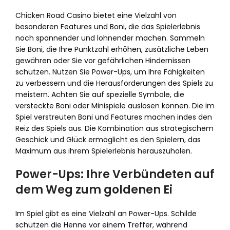
Chicken Road Casino bietet eine Vielzahl von
besonderen Features und Boni, die das Spielerlebnis
noch spannender und lohnender machen. Sammeln
Sie Boni, die Ihre Punktzahl erhöhen, zusätzliche Leben
gewähren oder Sie vor gefährlichen Hindernissen
schützen. Nutzen Sie Power-Ups, um Ihre Fähigkeiten
zu verbessern und die Herausforderungen des Spiels zu
meistern. Achten Sie auf spezielle Symbole, die
versteckte Boni oder Minispiele auslösen können. Die im
Spiel verstreuten Boni und Features machen indes den
Reiz des Spiels aus. Die Kombination aus strategischem
Geschick und Glück ermöglicht es den Spielern, das
Maximum aus ihrem Spielerlebnis herauszuholen.
Power-Ups: Ihre Verbündeten auf
dem Weg zum goldenen Ei
Im Spiel gibt es eine Vielzahl an Power-Ups. Schilde
schützen die Henne vor einem Treffer, während