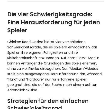
Die vier Schwierigkeitsgrade:
Eine Herausforderung für jeden
Spieler
Chicken Road Casino bietet vier verschiedene
Schwierigkeitsgrade, die es Spielern ermöglichen, das
Spiel an ihre eigenen Fähigkeiten und ihre
Risikobereitschaft anzupassen. Auf dem “Easy”-Modus
können Anfänger die Grundlagen des Spiels erlernen,
ohne zu viel Riskiko einzugehen. Der “Medium”-Modus
stellt eine ausgewogene Herausforderung dar, während
“Hard” und “Hardcore” nur für erfahrene Spieler
geeignet sind, die auf der Suche nach einem echten
Adrenalinkick sind.
Strategien für den einfachen
Schwierigkeitsgrad