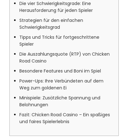
Die vier Schwierigkeitsgrade: Eine
Herausforderung für jeden Spieler
Strategien für den einfachen
Schwierigkeitsgrad
Tipps und Tricks für fortgeschrittene
Spieler
Die Auszahlungsquote (RTP) von Chicken
Road Casino
Besondere Features und Boni im Spiel
Power-Ups: Ihre Verbündeten auf dem
Weg zum goldenen Ei
Minispiele: Zusätzliche Spannung und
Belohnungen
Fazit: Chicken Road Casino – Ein spaßiges
und faires Spielerlebnis