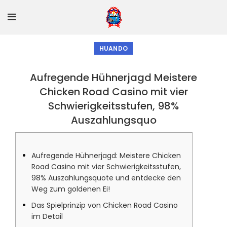
HUANDO
Aufregende Hühnerjagd Meistere
Chicken Road Casino mit vier
Schwierigkeitsstufen, 98%
Auszahlungsquo
Aufregende Hühnerjagd: Meistere Chicken
Road Casino mit vier Schwierigkeitsstufen,
98% Auszahlungsquote und entdecke den
Weg zum goldenen Ei!
Das Spielprinzip von Chicken Road Casino
im Detail