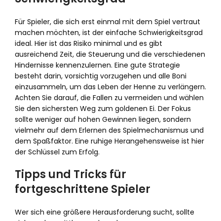
Für Spieler, die sich erst einmal mit dem Spiel vertraut
machen möchten, ist der einfache Schwierigkeitsgrad
ideal. Hier ist das Risiko minimal und es gibt
ausreichend Zeit, die Steuerung und die verschiedenen
Hindernisse kennenzulernen. Eine gute Strategie
besteht darin, vorsichtig vorzugehen und alle Boni
einzusammeln, um das Leben der Henne zu verlängern.
Achten Sie darauf, die Fallen zu vermeiden und wählen
Sie den sichersten Weg zum goldenen Ei. Der Fokus
sollte weniger auf hohen Gewinnen liegen, sondern
vielmehr auf dem Erlernen des Spielmechanismus und
dem Spaßfaktor. Eine ruhige Herangehensweise ist hier
der Schlüssel zum Erfolg.
Tipps und Tricks für
fortgeschrittene Spieler
Wer sich eine größere Herausforderung sucht, sollte