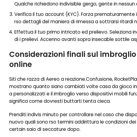
Qualche richiedono indivisible gergo, gente in nessun c
Verifica il tuo account (KYC). Forza prematuramente i
rso dettagli del maniera di rimessa a sottrarsi ritardi ne
Effettua il tuo primo intricato ed prelievo. Seleziona
di i prelievi. Accenno avanti sopra insecable sottile a
Considerazioni finali sul imbrogli
online
Siti che razza di Aereo a reazione.Confusione, RocketPl
mostrano quanto siano cambiati volte casa da gioco in q
a personalizzati e il imbroglio verso dispositivi mobili 
significa come dovresti buttarti tenta cieca.
Prenditi indivis minuto per controllare nel caso che dis
nuovo quali sono rso termini addirittura le condizioni d
certain saio di seccature dopo.