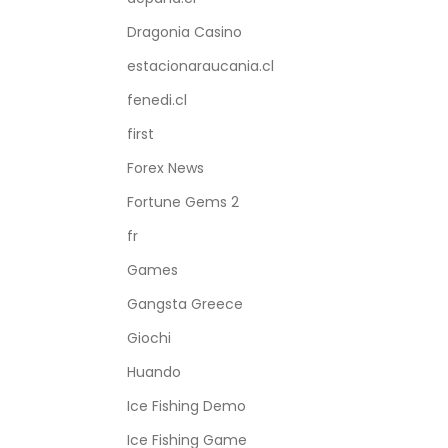
Dragonia Casino
estacionaraucania.cl
fenedi.cl
first
Forex News
Fortune Gems 2
fr
Games
Gangsta Greece
Giochi
Huando
Ice Fishing Demo
Ice Fishing Game