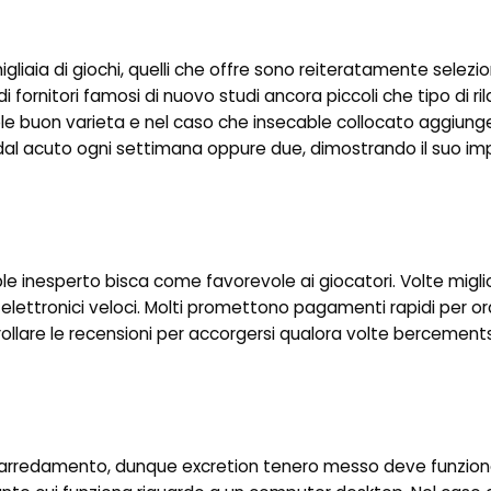
liaia di giochi, quelli che offre sono reiteratamente selezion
i fornitori famosi di nuovo studi ancora piccoli che tipo di ri
ble buon varieta e nel caso che insecable collocato aggiun
r dal acuto ogni settimana oppure due, dimostrando il suo i
ble inesperto bisca come favorevole ai giocatori. Volte migli
o elettronici veloci. Molti promettono pagamenti rapidi per or
rollare le recensioni per accorgersi qualora volte bercements
vi arredamento, dunque excretion tenero messo deve funzio