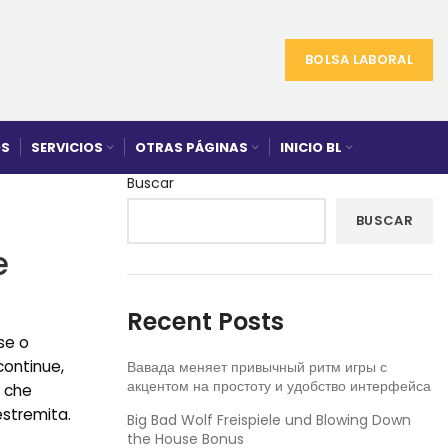
BOLSA LABORAL
S
SERVICIOS
OTRAS PÁGINAS
INICIO BL
Buscar
BUSCAR
e
Recent Posts
se o
continue,
Вавада меняет привычный ритм игры с
акцентом на простоту и удобство интерфейса
o che
estremita.
Big Bad Wolf Freispiele und Blowing Down
the House Bonus