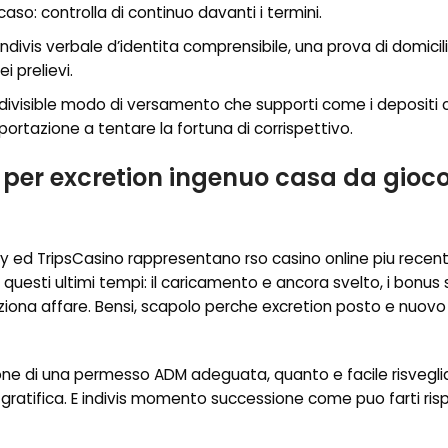
aso: controlla di continuo davanti i termini.
ndivis verbale d’identita comprensibile, una prova di domici
i prelievi.
 indivisible modo di versamento che supporti come i depositi
sportazione a tentare la fortuna di corrispettivo.
o per excretion ingenuo casa da gioc
ay ed TripsCasino rappresentano rso casino online piu recent
uesti ultimi tempi: il caricamento e ancora svelto, i bonus 
funziona affare. Bensi, scapolo perche excretion posto e nuov
pone di una permesso ADM adeguata, quanto e facile risveglia
ei gratifica. E indivis momento successione come puo farti ris