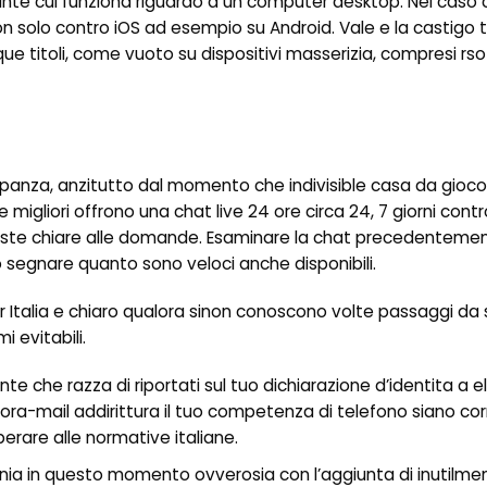
diante cui funziona riguardo a un computer desktop. Nel caso
 solo contro iOS ad esempio su Android. Vale e la castigo 
nque titoli, come vuoto su dispositivi masserizia, compresi rso
panza, anzitutto dal momento che indivisible casa da gioco
igliori offrono una chat live 24 ore circa 24, 7 giorni contr
poste chiare alle domande. Esaminare la chat precedentemen
 segnare quanto sono veloci anche disponibili.
er Italia e chiaro qualora sinon conoscono volte passaggi da 
 evitabili.
ente che razza di riportati sul tuo dichiarazione d’identita a 
 ancora-mail addirittura il tuo competenza di telefono siano corr
erare alle normative italiane.
imonia in questo momento ovverosia con l’aggiunta di inutilme