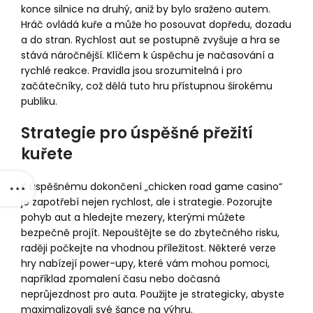
konce silnice na druhý, aniž by bylo sraženo autem.
Hráč ovládá kuře a může ho posouvat dopředu, dozadu
a do stran. Rychlost aut se postupně zvyšuje a hra se
stává náročnější. Klíčem k úspěchu je načasování a
rychlé reakce. Pravidla jsou srozumitelná i pro
začátečníky, což dělá tuto hru přístupnou širokému
publiku.
Strategie pro úspěšné přežití
kuřete
K úspěšnému dokončení „chicken road game casino“
je zapotřebí nejen rychlost, ale i strategie. Pozorujte
pohyb aut a hledejte mezery, kterými můžete
bezpečně projít. Nepouštějte se do zbytečného risku,
raději počkejte na vhodnou příležitost. Některé verze
hry nabízejí power-upy, které vám mohou pomoci,
například zpomalení času nebo dočasná
neprůjezdnost pro auta. Použijte je strategicky, abyste
maximalizovali své šance na výhru.