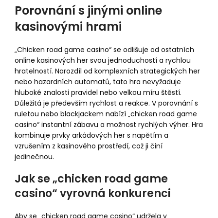
Porovnání s jinými online
kasinovými hrami
„Chicken road game casino“ se odlišuje od ostatních
online kasinových her svou jednoduchostí a rychlou
hratelností. Narozdíl od komplexních strategických her
nebo hazardních automatů, tato hra nevyžaduje
hluboké znalosti pravidel nebo velkou míru štěstí.
Důležitá je především rychlost a reakce. V porovnání s
ruletou nebo blackjackem nabízí „chicken road game
casino“ instantní zábavu a možnost rychlých výher. Hra
kombinuje prvky arkádových her s napětím a
vzrušením z kasinového prostředí, což ji činí
jedinečnou.
Jak se „chicken road game
casino“ vyrovná konkurenci
Aby se „chicken road game casino“ udržela v