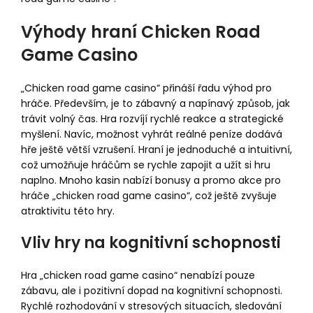
Výhody hraní Chicken Road
Game Casino
„Chicken road game casino“ přináší řadu výhod pro
hráče. Především, je to zábavný a napínavý způsob, jak
trávit volný čas. Hra rozvíjí rychlé reakce a strategické
myšlení. Navíc, možnost vyhrát reálné peníze dodává
hře ještě větší vzrušení. Hraní je jednoduché a intuitivní,
což umožňuje hráčům se rychle zapojit a užít si hru
naplno. Mnoho kasin nabízí bonusy a promo akce pro
hráče „chicken road game casino“, což ještě zvyšuje
atraktivitu této hry.
Vliv hry na kognitivní schopnosti
Hra „chicken road game casino“ nenabízí pouze
zábavu, ale i pozitivní dopad na kognitivní schopnosti.
Rychlé rozhodování v stresových situacích, sledování