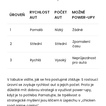
RYCHLOST
POČET
MOŽNÉ
ÚROVEŇ
AUT
AUT
POWER-UPY
1
Pomalá
Nízký
Žádné
Zpomalení
2
Střední
Střední
času
Neprůjezdnost
3
Rychlá
Vysoký
pro auta
V tabulce vidíte, jak se hra postupně ztěžuje. S rostoucí
úrovní se zvyšuje rychlost aut a jejich počet. Proto je
důležité mít dobrou strategii a využívat power-upy,
když je to potřeba. Pamatujte, že trpělivost a
strategické myšlení jsou klíčem k úspěchu v „chicken
road game casino“.