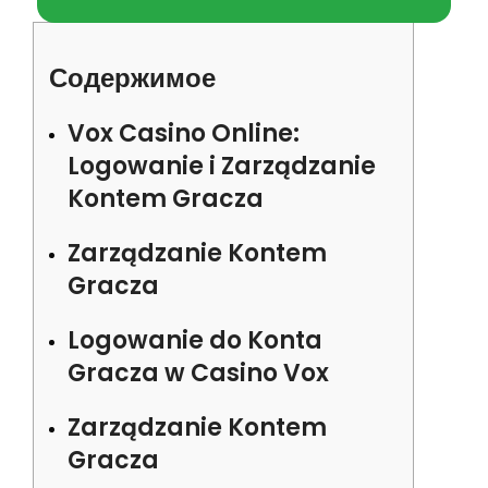
Содержимое
Vox Casino Online:
Logowanie i Zarządzanie
Kontem Gracza
Zarządzanie Kontem
Gracza
Logowanie do Konta
Gracza w Casino Vox
Zarządzanie Kontem
Gracza