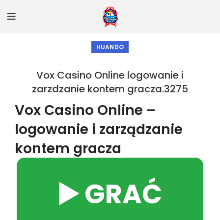
HUANDO
Vox Casino Online logowanie i
zarzdzanie kontem gracza.3275
Vox Casino Online –
logowanie i zarządzanie
kontem gracza
▶️ GRAĆ