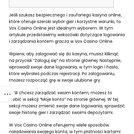
Jeśli szukasz bezpiecznego i zaufanego kasyna online,
które oferuje szeroki wybór gier i korzystne warunki, to
Vox Casino Online jest idealnym wyborem. W tym
artykule przedstawimy wskazówki dotyczące logowania
i zarządzania kontem gracza w Vox Casino Online.
Wpierw, aby zalogować się do kasyna, musisz kliknąć
na przycisk “Zaloguj się” na stronie głównej. Następnie,
wprowadź swoje dane logowania, w tym login i hasło,
które wybrałeś podczas rejestracji. Po zalogowaniu,
możesz rozpocząć grę w swoje ulubione gry.
Jeśli chcesz zarządzać swoim kontem, możesz to
zrobić w sekcji “Moje konto” na stronie głównej. W tej
sekcji możesz zmienić swoje dane logowania, sprawdzić
swoje historię gier i zarządzać swoimi depozytami.
W Vox Casino Online oferujemy wiele sposobów
naładowania swojego konta, w tym płatności kartami