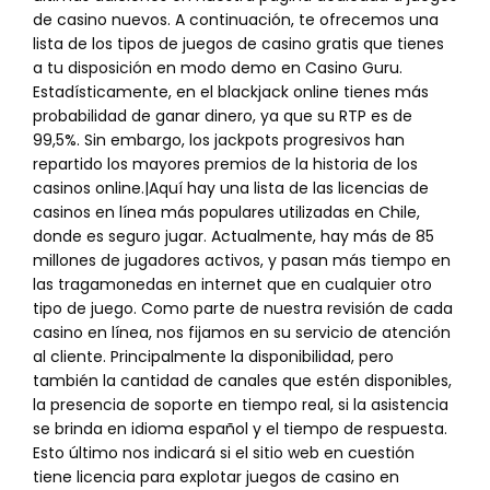
de casino nuevos. A continuación, te ofrecemos una
lista de los tipos de juegos de casino gratis que tienes
a tu disposición en modo demo en Casino Guru.
Estadísticamente, en el blackjack online tienes más
probabilidad de ganar dinero, ya que su RTP es de
99,5%. Sin embargo, los jackpots progresivos han
repartido los mayores premios de la historia de los
casinos online.|Aquí hay una lista de las licencias de
casinos en línea más populares utilizadas en Chile,
donde es seguro jugar. Actualmente, hay más de 85
millones de jugadores activos, y pasan más tiempo en
las tragamonedas en internet que en cualquier otro
tipo de juego. Como parte de nuestra revisión de cada
casino en línea, nos fijamos en su servicio de atención
al cliente. Principalmente la disponibilidad, pero
también la cantidad de canales que estén disponibles,
la presencia de soporte en tiempo real, si la asistencia
se brinda en idioma español y el tiempo de respuesta.
Esto último nos indicará si el sitio web en cuestión
tiene licencia para explotar juegos de casino en