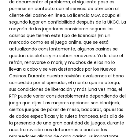
de documentar el problema, el siguiente paso es
ponerse en contacto con el servicio de atención al
cliente del casino en línea. La licencia MGA ocupa el
segundo lugar en confiabilidad después de la UKGC. La
mayoría de los jugadores consideran seguros los
casinos que tienen este tipo de licencias.|En un
mercado como es el juego online, que se está
actualizando constantemente, algunos casinos se
quedan obsoletos y no saben renovarse. Ya lo dice el
refrán, renovarse o morir, y muchos de ellos no lo
llevan a cabo y se ven desterrados por los Nuevos
Casinos. Durante nuestra revisión, evaluamos el bono
concedido por el operador, el monto que se otorga,
sus condiciones de liberación y más.|Una vez más, el
RTP puede variar considerablemente dependiendo del
juego que eljas. Las mejores opciones son blackjack,
ciertos juegos de póker de mesa, baccarat, apuestas
de dados específicas y la ruleta francesa. Más allá de
la presencia de una gran cantidad de juegos, durante
nuestra revisión nos detenemos a analizar los
proveedores aliados de cada casino. Es importante