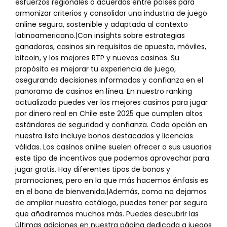
esfuerzos regionales o acuerdos entre países para
armonizar criterios y consolidar una industria de juego
online segura, sostenible y adaptada al contexto
latinoamericano.|Con insights sobre estrategias
ganadoras, casinos sin requisitos de apuesta, móviles,
bitcoin, y los mejores RTP y nuevos casinos. Su
propósito es mejorar tu experiencia de juego,
asegurando decisiones informadas y confianza en el
panorama de casinos en línea. En nuestro ranking
actualizado puedes ver los mejores casinos para jugar
por dinero real en Chile este 2025 que cumplen altos
estándares de seguridad y confianza. Cada opción en
nuestra lista incluye bonos destacados y licencias
válidas. Los casinos online suelen ofrecer a sus usuarios
este tipo de incentivos que podemos aprovechar para
jugar gratis. Hay diferentes tipos de bonos y
promociones, pero en la que más hacemos énfasis es
en el bono de bienvenida.|Además, como no dejamos
de ampliar nuestro catálogo, puedes tener por seguro
que añadiremos muchos más. Puedes descubrir las
últimas adiciones en nuestra página dedicada a juegos