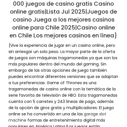
000 juegos de casino gratis Casino
online gratis|Lista Jul 2025|Juegos de
casino Juega a los mejores casinos
online para Chile 2025|Casino online
en Chile Los mejores casinos en línea}
{Vive la experiencia de jugar en un casino online, pero
sin arriesgar un solo peso. La mayor parte de la oferta
de juegos son máquinas tragamonedas ya que son los
más populares dentro del mundo del gaming. Sin
embargo de las otras opciones de juego también
puedes encontrar diferentes versiones que se adaptan
a tus preferencias. Game of Thrones es una
tragamonedas de casino online con la temática de la
serie favorita de televisión de HBO. Esta tragamonedas
cuenta con 5 carretes y 243 líneas de pago, además
de la opción de giros gratis y multiplicadores. El juego
online se ha convertido en una de las
garage slot
machine
formas de entretenimiento digital más
populares en América Latina.|Los juegos están