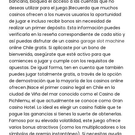
bancaria, bloquea el acceso a las cuentas que no
deseas utilizar para el juego.|Recuerda que muchos
casinos ofrecen a los nuevos usuarios la oportunidad
de jugar e incluso recibir bonos sin necesidad de
realizar un primer depósito. Esta información puedes
verificarla en la reseña correspondiente de cada sitio y
así puedas disfrutar de un casino
garage slot machine
online Chile gratis. Si aplicaste por un bono de
bienvenida, asegúrate que esté activo para que
comiences a jugar y cumple con los requisitos de
apuestas. De igual forma, ten en cuenta que también
puedes jugar totalmente gratis, a través de la opción
de demostración que la mayoría de los casinos online
ofrecen.|Nace el primer casino legal en Chile en la
ciudad de Viña del mar conocido como el Casino de
Pichilemu, el que actualmente se conoce como Gran
casino Hotel. Lo ideal es elegir un casino fiable que te
pague las ganancias si tienes la suerte de obtenerlas.
Famoso por su elevada volatilidad, este juego ofrece
varios bonus atractivos (como los multiplicadores o los
símbolos de premio instantáneo). Si necesitas ayuda