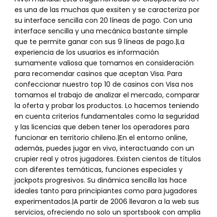
es una de las muchas que exsiten y se caracteriza por
su interface sencilla con 20 líneas de pago. Con una
interface sencilla y una mecánica bastante simple
que te permite ganar con sus 9 líneas de pago.|La
experiencia de los usuarios es información
sumamente valiosa que tomamos en consideración
para recomendar casinos que aceptan Visa. Para
confeccionar nuestro top 10 de casinos con Visa nos
tomamos el trabajo de analizar el mercado, comparar
la oferta y probar los productos. Lo hacemos teniendo
en cuenta criterios fundamentales como la seguridad
y las licencias que deben tener los operadores para
funcionar en territorio chileno.|En el entorno online,
además, puedes jugar en vivo, interactuando con un
crupier real y otros jugadores. Existen cientos de títulos
con diferentes temáticas, funciones especiales y
jackpots progresivos. Su dinámica sencilla las hace
ideales tanto para principiantes como para jugadores
experimentados.|A partir de 2006 llevaron a la web sus
servicios, ofreciendo no solo un sportsbook con amplia