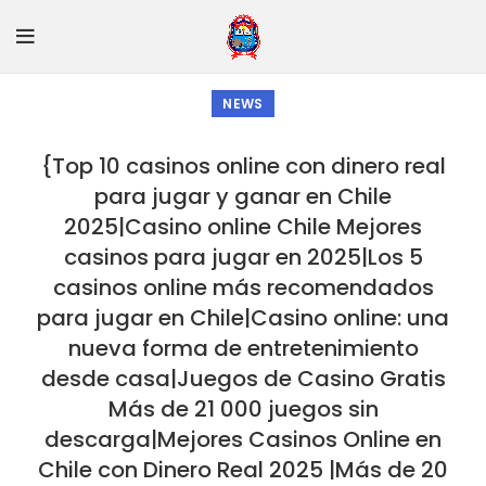
NEWS
{Top 10 casinos online con dinero real
para jugar y ganar en Chile
2025|Casino online Chile Mejores
casinos para jugar en 2025|Los 5
casinos online más recomendados
para jugar en Chile|Casino online: una
nueva forma de entretenimiento
desde casa|Juegos de Casino Gratis
Más de 21 000 juegos sin
descarga|Mejores Casinos Online en
Chile con Dinero Real 2025 ️|Más de 20