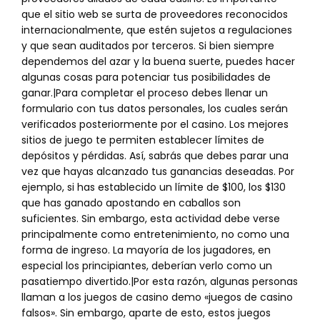
que el sitio web se surta de proveedores reconocidos
internacionalmente, que estén sujetos a regulaciones
y que sean auditados por terceros. Si bien siempre
dependemos del azar y la buena suerte, puedes hacer
algunas cosas para potenciar tus posibilidades de
ganar.|Para completar el proceso debes llenar un
formulario con tus datos personales, los cuales serán
verificados posteriormente por el casino. Los mejores
sitios de juego te permiten establecer límites de
depósitos y pérdidas. Así, sabrás que debes parar una
vez que hayas alcanzado tus ganancias deseadas. Por
ejemplo, si has establecido un límite de $100, los $130
que has ganado apostando en caballos son
suficientes. Sin embargo, esta actividad debe verse
principalmente como entretenimiento, no como una
forma de ingreso. La mayoría de los jugadores, en
especial los principiantes, deberían verlo como un
pasatiempo divertido.|Por esta razón, algunas personas
llaman a los juegos de casino demo «juegos de casino
falsos». Sin embargo, aparte de esto, estos juegos