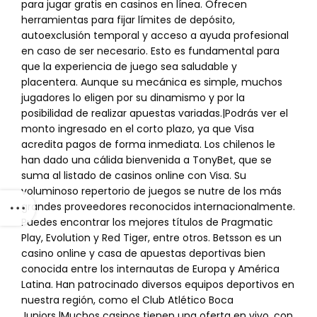
para jugar gratis en casinos en línea. Ofrecen
herramientas para fijar límites de depósito,
autoexclusión temporal y acceso a ayuda profesional
en caso de ser necesario. Esto es fundamental para
que la experiencia de juego sea saludable y
placentera. Aunque su mecánica es simple, muchos
jugadores lo eligen por su dinamismo y por la
posibilidad de realizar apuestas variadas.|Podrás ver el
monto ingresado en el corto plazo, ya que Visa
acredita pagos de forma inmediata. Los chilenos le
han dado una cálida bienvenida a TonyBet, que se
suma al listado de casinos online con Visa. Su
voluminoso repertorio de juegos se nutre de los más
grandes proveedores reconocidos internacionalmente.
Puedes encontrar los mejores títulos de Pragmatic
Play, Evolution y Red Tiger, entre otros. Betsson es un
casino online y casa de apuestas deportivas bien
conocida entre los internautas de Europa y América
Latina. Han patrocinado diversos equipos deportivos en
nuestra región, como el Club Atlético Boca
Juniors.|Muchos casinos tienen una oferta en vivo, con