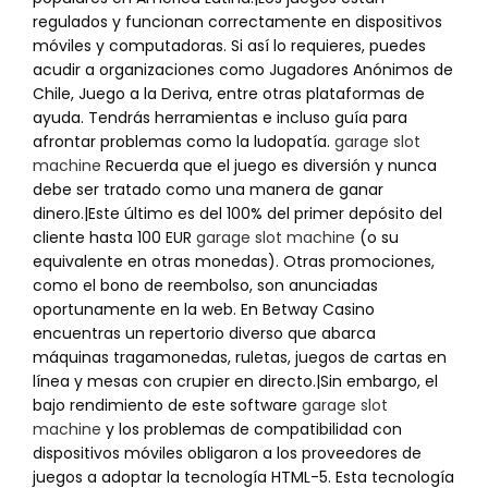
regulados y funcionan correctamente en dispositivos
móviles y computadoras. Si así lo requieres, puedes
acudir a organizaciones como Jugadores Anónimos de
Chile, Juego a la Deriva, entre otras plataformas de
ayuda. Tendrás herramientas e incluso guía para
afrontar problemas como la ludopatía.
garage slot
machine
Recuerda que el juego es diversión y nunca
debe ser tratado como una manera de ganar
dinero.|Este último es del 100% del primer depósito del
cliente hasta 100 EUR
garage slot machine
(o su
equivalente en otras monedas). Otras promociones,
como el bono de reembolso, son anunciadas
oportunamente en la web. En Betway Casino
encuentras un repertorio diverso que abarca
máquinas tragamonedas, ruletas, juegos de cartas en
línea y mesas con crupier en directo.|Sin embargo, el
bajo rendimiento de este software
garage slot
machine
y los problemas de compatibilidad con
dispositivos móviles obligaron a los proveedores de
juegos a adoptar la tecnología HTML-5. Esta tecnología