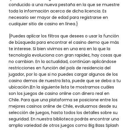
conducido a una nueva pestaña en la que se muestre
toda la información acerca de dicha licencia. Es
necesario ser mayor de edad para registrarse en
cualquier sitio de casino en línea.}
{Puedes aplicar los filtros que desees o usar la función
de búsqueda para encontrar el casino demo que más
te interese. Si bien vivimos en una era en la que la
tecnología evoluciona con gran rapidez, hay cosas que
no cambian. En la actualidad, continúan aplicándose
restricciones en función del país de residencia del
jugador, por lo que si no puedes cargar algunos de los
casino demos de nuestra lista, puede que se deba a tu
ubicación.|En la siguiente lista te mostramos cuáles
son los juegos de casino online con dinero real en
Chile. Para que una plataforma se posicione entre los
mejores casinos online de Chile, evaluamos desde su
selección de juegos, hasta todos los detalles sobre su
seguridad. En nuestra biblioteca podrás encontrar una
amplia variedad de otros juegos como Big Bass Splash