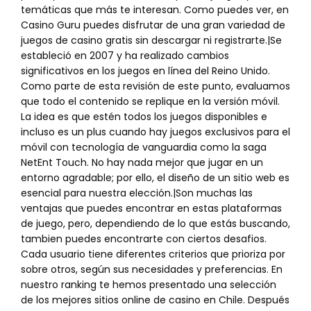
temáticas que más te interesan. Como puedes ver, en
Casino Guru puedes disfrutar de una gran variedad de
juegos de casino gratis sin descargar ni registrarte.|Se
estableció en 2007 y ha realizado cambios
significativos en los juegos en línea del Reino Unido.
Como parte de esta revisión de este punto, evaluamos
que todo el contenido se replique en la versión móvil.
La idea es que estén todos los juegos disponibles e
incluso es un plus cuando hay juegos exclusivos para el
móvil con tecnología de vanguardia como la saga
NetEnt Touch. No hay nada mejor que jugar en un
entorno agradable; por ello, el diseño de un sitio web es
esencial para nuestra elección.|Son muchas las
ventajas que puedes encontrar en estas plataformas
de juego, pero, dependiendo de lo que estás buscando,
tambien puedes encontrarte con ciertos desafios.
Cada usuario tiene diferentes criterios que prioriza por
sobre otros, según sus necesidades y preferencias. En
nuestro ranking te hemos presentado una selección
de los mejores sitios online de casino en Chile. Después