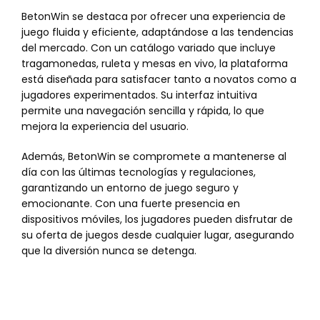
BetonWin se destaca por ofrecer una experiencia de
juego fluida y eficiente, adaptándose a las tendencias
del mercado. Con un catálogo variado que incluye
tragamonedas, ruleta y mesas en vivo, la plataforma
está diseñada para satisfacer tanto a novatos como a
jugadores experimentados. Su interfaz intuitiva
permite una navegación sencilla y rápida, lo que
mejora la experiencia del usuario.
Además, BetonWin se compromete a mantenerse al
día con las últimas tecnologías y regulaciones,
garantizando un entorno de juego seguro y
emocionante. Con una fuerte presencia en
dispositivos móviles, los jugadores pueden disfrutar de
su oferta de juegos desde cualquier lugar, asegurando
que la diversión nunca se detenga.