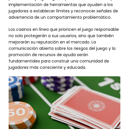
implementación de herramientas que ayuden a los
jugadores a establecer límites y reconocer señales de
advertencia de un comportamiento problemático.
Los casinos en línea que prioricen el juego responsable
no solo protegerán a sus usuarios, sino que también
mejorarán su reputación en el mercado. La
comunicación abierta sobre los riesgos del juego y la
promoción de recursos de ayuda serán
fundamentales para construir una comunidad de
jugadores más consciente y educada.