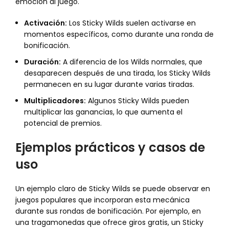
emoción al juego.
Activación:
Los Sticky Wilds suelen activarse en
momentos específicos, como durante una ronda de
bonificación.
Duración:
A diferencia de los Wilds normales, que
desaparecen después de una tirada, los Sticky Wilds
permanecen en su lugar durante varias tiradas.
Multiplicadores:
Algunos Sticky Wilds pueden
multiplicar las ganancias, lo que aumenta el
potencial de premios.
Ejemplos prácticos y casos de
uso
Un ejemplo claro de Sticky Wilds se puede observar en
juegos populares que incorporan esta mecánica
durante sus rondas de bonificación. Por ejemplo, en
una tragamonedas que ofrece giros gratis, un Sticky