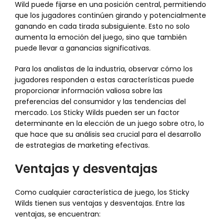
Wild puede fijarse en una posición central, permitiendo
que los jugadores continúen girando y potencialmente
ganando en cada tirada subsiguiente. Esto no solo
aumenta la emoción del juego, sino que también
puede llevar a ganancias significativas.
Para los analistas de la industria, observar cómo los
jugadores responden a estas características puede
proporcionar información valiosa sobre las
preferencias del consumidor y las tendencias del
mercado. Los Sticky Wilds pueden ser un factor
determinante en la elección de un juego sobre otro, lo
que hace que su análisis sea crucial para el desarrollo
de estrategias de marketing efectivas.
Ventajas y desventajas
Como cualquier característica de juego, los Sticky
Wilds tienen sus ventajas y desventajas. Entre las
ventajas, se encuentran: