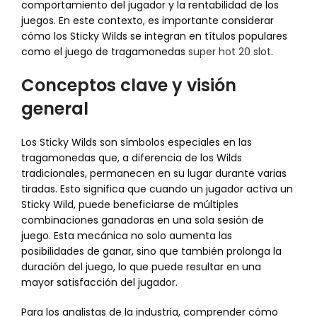
comportamiento del jugador y la rentabilidad de los
juegos. En este contexto, es importante considerar
cómo los Sticky Wilds se integran en títulos populares
como el juego de tragamonedas
super hot 20 slot
.
Conceptos clave y visión
general
Los Sticky Wilds son símbolos especiales en las
tragamonedas que, a diferencia de los Wilds
tradicionales, permanecen en su lugar durante varias
tiradas. Esto significa que cuando un jugador activa un
Sticky Wild, puede beneficiarse de múltiples
combinaciones ganadoras en una sola sesión de
juego. Esta mecánica no solo aumenta las
posibilidades de ganar, sino que también prolonga la
duración del juego, lo que puede resultar en una
mayor satisfacción del jugador.
Para los analistas de la industria, comprender cómo