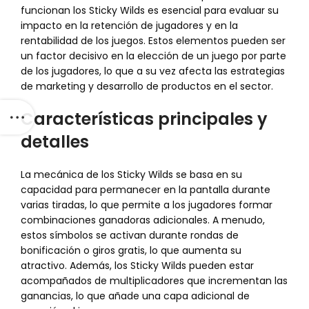
funcionan los Sticky Wilds es esencial para evaluar su
impacto en la retención de jugadores y en la
rentabilidad de los juegos. Estos elementos pueden ser
un factor decisivo en la elección de un juego por parte
de los jugadores, lo que a su vez afecta las estrategias
de marketing y desarrollo de productos en el sector.
Características principales y
detalles
La mecánica de los Sticky Wilds se basa en su
capacidad para permanecer en la pantalla durante
varias tiradas, lo que permite a los jugadores formar
combinaciones ganadoras adicionales. A menudo,
estos símbolos se activan durante rondas de
bonificación o giros gratis, lo que aumenta su
atractivo. Además, los Sticky Wilds pueden estar
acompañados de multiplicadores que incrementan las
ganancias, lo que añade una capa adicional de