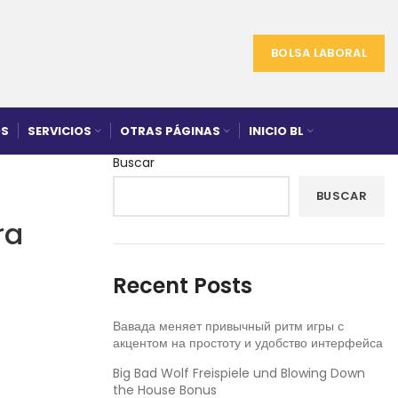
BOLSA LABORAL
S
SERVICIOS
OTRAS PÁGINAS
INICIO BL
Buscar
BUSCAR
ra
Recent Posts
Вавада меняет привычный ритм игры с
акцентом на простоту и удобство интерфейса
Big Bad Wolf Freispiele und Blowing Down
the House Bonus