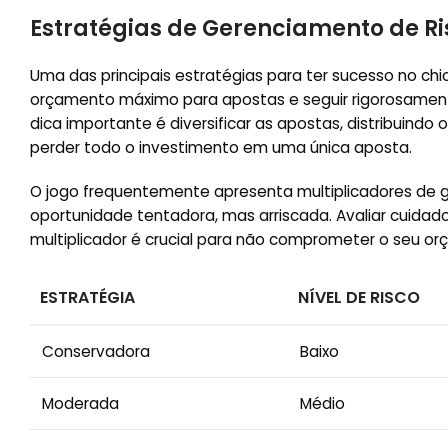
Estratégias de Gerenciamento de Ri
Uma das principais estratégias para ter sucesso no ch
orçamento máximo para apostas e seguir rigorosamente
dica importante é diversificar as apostas, distribuindo o
perder todo o investimento em uma única aposta.
O jogo frequentemente apresenta multiplicadores de 
oportunidade tentadora, mas arriscada. Avaliar cuida
multiplicador é crucial para não comprometer o seu o
ESTRATÉGIA
NÍVEL DE RISCO
Conservadora
Baixo
Moderada
Médio