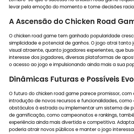
levar pela emoção do momento e tome decisões racio
A Ascensão do Chicken Road Ga
O chicken road game tem ganhado popularidade crescen
simplicidade e potencial de ganhos. O jogo atrai tanto
visual atraente, quanto jogadores experientes, que 
interesse dos jogadores, diversas plataformas de apos
o acesso ao jogo e impulsionando ainda mais a sua pop
Dinâmicas Futuras e Possíveis Ev
O futuro do chicken road game parece promissor, com d
introdução de novos recursos e funcionalidades, como a
obstáculos à estrada ou implementar um sistema de 
de gamificação, como campeonatos e rankings, també
experiência ainda mais divertida e competitiva. Adap
poderia atrair novos públicos e manter o jogo interess