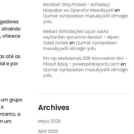
Mostbet Giriş Prosesi - İstifadəçi
Hüquqları və Operator Məsuliyyəti
en
Qumar oynayarkən məsuliyyətli olmağın
yolu
ogadores
 atraindo
Melbet istifadəçiləri üçün saxta
, oferece
saytlardan qorunma dərsləri – Alpen
Oase Hotels
en
Qumar oynayarkən
məsuliyyətli olmağın yolu
as até as
Pin-Up Markasında 306 Nömrəsinin Sirri –
al e por
Filosof Baxış – powerpeaksports.com
en
Qumar oynayarkən məsuliyyətli olmağın
yolu
o um grupo
Archives
 A
ntanto, a
Mayo 2026
em um
Abril 2026