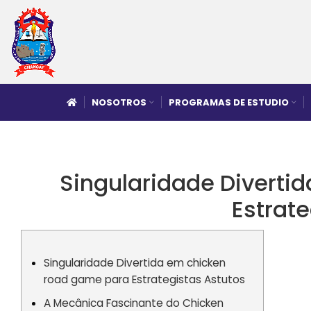
NOSOTROS
PROGRAMAS DE ESTUDIO
Singularidade Diverti
Estrate
Singularidade Divertida em chicken
road game para Estrategistas Astutos
A Mecânica Fascinante do Chicken