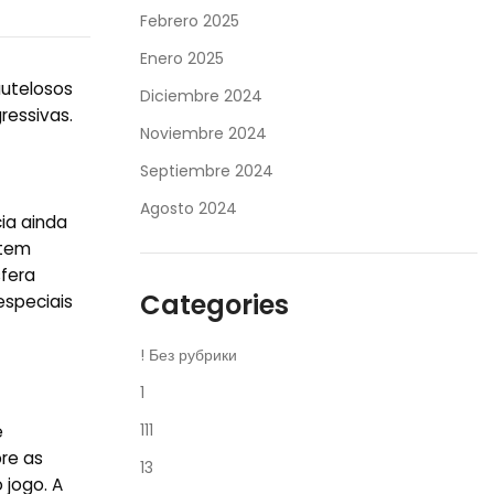
Febrero 2025
Enero 2025
autelosos
Diciembre 2024
ressivas.
Noviembre 2024
Septiembre 2024
Agosto 2024
ia ainda
item
fera
Categories
especiais
! Без рубрики
1
111
e
re as
13
 jogo. A