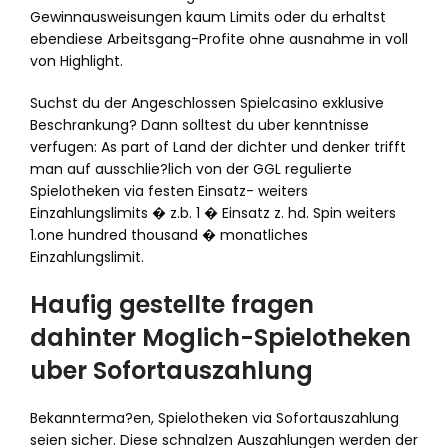
Gewinnausweisungen kaum Limits oder du erhaltst
ebendiese Arbeitsgang-Profite ohne ausnahme in voll
von Highlight.
Suchst du der Angeschlossen Spielcasino exklusive
Beschrankung? Dann solltest du uber kenntnisse
verfugen: As part of Land der dichter und denker trifft
man auf ausschlie?lich von der GGL regulierte
Spielotheken via festen Einsatz- weiters
Einzahlungslimits � z.b. 1 � Einsatz z. hd. Spin weiters
1.one hundred thousand � monatliches
Einzahlungslimit.
Haufig gestellte fragen
dahinter Moglich-Spielotheken
uber Sofortauszahlung
Bekannterma?en, Spielotheken via Sofortauszahlung
seien sicher. Diese schnalzen Auszahlungen werden der