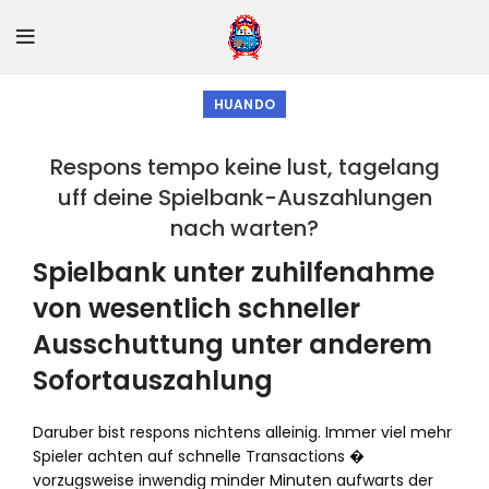
HUANDO
Respons tempo keine lust, tagelang
uff deine Spielbank-Auszahlungen
nach warten?
Spielbank unter zuhilfenahme
von wesentlich schneller
Ausschuttung unter anderem
Sofortauszahlung
Daruber bist respons nichtens alleinig. Immer viel mehr
Spieler achten auf schnelle Transactions �
vorzugsweise inwendig minder Minuten aufwarts der