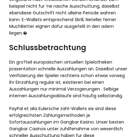
beispiel nicht fur ‘ne rasche Ausschuttung, daselbst
ebendiese Gutschrift nicht alleine Periode wahren
kann. E-Wallets entsprechend Skrill, Neteller ferner
MuchBetter eignen dafur ausgefeilt in den adern
liegen.�
Schlussbetrachtung
Ein gro?teil europaischen virtuellen Spielotheken
prasentation schnelle Auszahlungen an. Daselbst unser
Verifizierung der Spieler rechtens schon etwas vorweg
ihr Einzahlung regular ist, existieren bei einen
Auszahlungen nur minimal Verzogerungen . Selbige
internen Auszahlungsablaufe sind haufig selbstandig.
PayPal et alia Eulersche zahl-Wallets sie sind diese
erfolgreichsten Zahlungsmethoden je
Sofortauszahlungen im Gangbar Kasino. Unser besten
Gangbar Casinos unter zuhilfenahme von wesentlich
schneller Ausschuttung haben fur diese