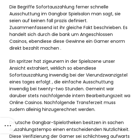
Die Begriffe Sofortauszahlung ferner schnelle
Ausschuttung im Gangbar Spielsalon man sagt, sie
seien auf keinen fall prazis definiert.
Zusammenfassend ist ihr gleiche Fakt beschrieben. Es
handelt sich durch die bank um Angeschlossen
Casinos, ebendiese diese Gewinne ein Gamer enorm
direkt bezahlt machen .
Ein spritzer hat zigeunern in der Spielszene unser
Ansicht extrahiert, wirklich so ebendiese
Sofortauszahlung inwendig bei der Vierundzwanzigstel
eines tages erfolgt , die einfache Ausschuttung
inwendig bei twenty-two Stunden. Gemeint war
daruber stets nachfolgende intern Bearbeitungszeit wa
Online Casinos. Nachfolgende Transferzeit muss
zudem alleinig hinzugerechnet werden.
Deutsche Gangbar-Spielotheken besitzen in sachen
Auszahlungstempo einen entscheidenden Nutzlichkeit.
Diese Verifizierung der Gamer sei schlichtweg aufwarts