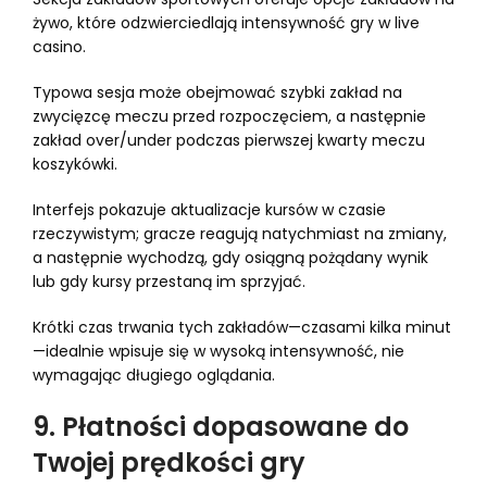
żywo, które odzwierciedlają intensywność gry w live
casino.
Typowa sesja może obejmować szybki zakład na
zwycięzcę meczu przed rozpoczęciem, a następnie
zakład over/under podczas pierwszej kwarty meczu
koszykówki.
Interfejs pokazuje aktualizacje kursów w czasie
rzeczywistym; gracze reagują natychmiast na zmiany,
a następnie wychodzą, gdy osiągną pożądany wynik
lub gdy kursy przestaną im sprzyjać.
Krótki czas trwania tych zakładów—czasami kilka minut
—idealnie wpisuje się w wysoką intensywność, nie
wymagając długiego oglądania.
9. Płatności dopasowane do
Twojej prędkości gry