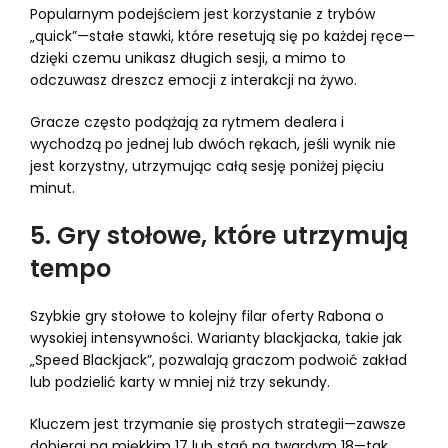
Popularnym podejściem jest korzystanie z trybów
„quick”—stałe stawki, które resetują się po każdej ręce—
dzięki czemu unikasz długich sesji, a mimo to
odczuwasz dreszcz emocji z interakcji na żywo.
Gracze często podążają za rytmem dealera i
wychodzą po jednej lub dwóch rękach, jeśli wynik nie
jest korzystny, utrzymując całą sesję poniżej pięciu
minut.
5. Gry stołowe, które utrzymują
tempo
Szybkie gry stołowe to kolejny filar oferty Rabona o
wysokiej intensywności. Warianty blackjacka, takie jak
„Speed Blackjack”, pozwalają graczom podwoić zakład
lub podzielić karty w mniej niż trzy sekundy.
Kluczem jest trzymanie się prostych strategii—zawsze
dobieraj na miękkim 17 lub stań na twardym 18—tak,