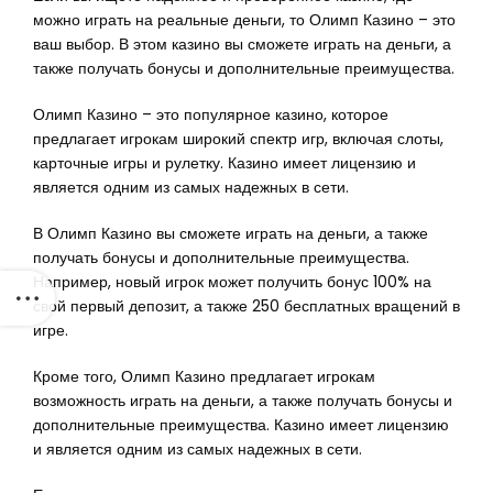
можно играть на реальные деньги, то Олимп Казино – это
ваш выбор. В этом казино вы сможете играть на деньги, а
также получать бонусы и дополнительные преимущества.
Олимп Казино – это популярное казино, которое
предлагает игрокам широкий спектр игр, включая слоты,
карточные игры и рулетку. Казино имеет лицензию и
является одним из самых надежных в сети.
В Олимп Казино вы сможете играть на деньги, а также
получать бонусы и дополнительные преимущества.
Например, новый игрок может получить бонус 100% на
свой первый депозит, а также 250 бесплатных вращений в
игре.
Кроме того, Олимп Казино предлагает игрокам
возможность играть на деньги, а также получать бонусы и
дополнительные преимущества. Казино имеет лицензию
и является одним из самых надежных в сети.