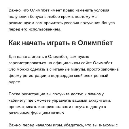
Важно, что Олимпбет имеет право изменить условия
получения бонуса в любое время, поэтому мы
рекомендуем вам прочитать условия получения бонуса
перед его использованием.
Как начать играть в Олимпбет
Для начала играть в Олимпбет, вам нужно
зарегистрироваться на официальном сайте Олимпбет.
Это можно сделать в считанные минуты, просто заполнив
форму регистрации и подтвердив свой электронный
адрес.
После регистрации вы получите доступ к личному
кабинету, где сможете управлять вашими аккаунтами,
просматривать историю ставок и получать доступ к
различным функциям казино.
Важно: перед началом игры, убедитесь, что вы знакомы с