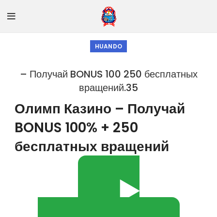
HUANDO
– Получай BONUS 100 250 бесплатных
вращений.35
Олимп Казино – Получай
BONUS 100% + 250
бесплатных вращений
▶️