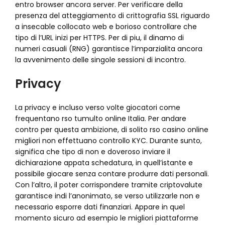
entro browser ancora server. Per verificare della
presenza del atteggiamento di crittografia SSL riguardo
a insecable collocato web e borioso controllare che
tipo di l’URL inizi per HTTPS. Per di piu, il dinamo di
numeri casuali (RNG) garantisce l’imparzialita ancora
la avvenimento delle singole sessioni di incontro.
Privacy
La privacy e incluso verso volte giocatori come
frequentano rso tumulto online Italia. Per andare
contro per questa ambizione, di solito rso casino online
migliori non effettuano controllo KYC. Durante sunto,
significa che tipo di non e doveroso inviare il
dichiarazione appata schedatura, in quell’istante e
possibile giocare senza contare produrre dati personali.
Con l’altro, il poter corrispondere tramite criptovalute
garantisce indi l’anonimato, se verso utilizzarle non e
necessario esporre dati finanziari. Appare in quel
momento sicuro ad esempio le migliori piattaforme