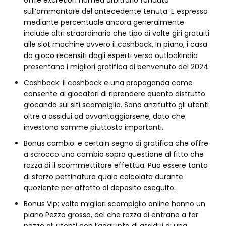
offre excretion nomea arbitrario fondato
sull’ammontare del antecedente tenuta. E espresso
mediante percentuale ancora generalmente
include altri straordinario che tipo di volte giri gratuiti
alle slot machine ovvero il cashback. In piano, i casa
da gioco recensiti dagli esperti verso outlookindia
presentano i migliori gratifica di benvenuto del 2024.
Cashback: il cashback e una propaganda come
consente ai giocatori di riprendere quanto distrutto
giocando sui siti scompiglio. Sono anzitutto gli utenti
oltre a assidui ad avvantaggiarsene, dato che
investono somme piuttosto importanti.
Bonus cambio: e certain segno di gratifica che offre
a scrocco una cambio sopra questione al fitto che
razza di il scommettitore effettua. Puo essere tanto
di sforzo pettinatura quale calcolata durante
quoziente per affatto al deposito eseguito.
Bonus Vip: volte migliori scompiglio online hanno un
piano Pezzo grosso, del che razza di entrano a far