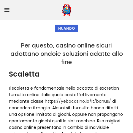
HUANDO
Per questo, casino online sicuri
adottano ondoie soluzioni adatte allo
fine
Scaletta
Il scaletta e fondamentale nella accatto di excretion
tumulto online italia quale cosi effettivamente
mediante classe
https://yebocasino.io/it/bonus/
di
concedere il meglio. Alcuni siti tumulto hanno difatti
una opzione limitata di giochi, oppure non propongono
apertamente giochi quali le slot machine. Rso migliori
casino online presentano in cambio di indivisible