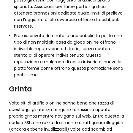
pezzo gli utenti con l’aggiunta di assidui di una
spianata. Associarsi per farne parte significa
ottenere promozioni dedicate quale limiti di prelievo
con l’aggiunta di alti ovverosia offerte di cashback
riservate.
Premio privato di tenuta: e una pubblicita per la che
tipo di non molti siti casa da gioco online offrono
indivisible reputazione arbitrario, senza contare
stento di di operare indivis tenuta. Questo
reputazione e malgrado di costo irrisorio di nuovo le
piattaforme come offrono questa promozione sono
pochissime.
Grinta
Volte siti di artificio online sanno bene che razza di
quest’oggi gli utenza tengono tantissimo appata
propria grinta mentre navigano sul web. Entro queste la
codice SSL, che razza di alimente a raffigurare illeggibili
(ancora ebbene inutilizzabili) volte dati scambiati