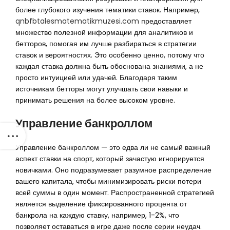
более глубокого изучения тематики ставок. Например,
qnbfbtalesmatematikmuzesi.com
предоставляет
множество полезной информации для аналитиков и
бетторов, помогая им лучше разбираться в стратегии
ставок и вероятностях. Это особенно ценно, потому что
каждая ставка должна быть обоснована знаниями, а не
просто интуицией или удачей. Благодаря таким
источникам бетторы могут улучшать свои навыки и
принимать решения на более высоком уровне.
Управление банкроллом
Управление банкроллом — это едва ли не самый важный
аспект ставки на спорт, который зачастую игнорируется
новичками. Оно подразумевает разумное распределение
вашего капитала, чтобы минимизировать риски потери
всей суммы в один момент. Распространенной стратегией
является выделение фиксированного процента от
банкрола на каждую ставку, например, 1-2%, что
позволяет оставаться в игре даже после серии неудач.