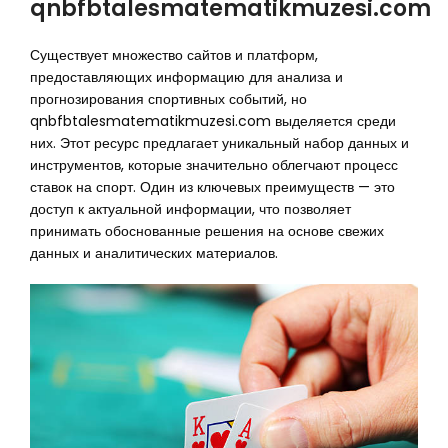
qnbfbtalesmatematikmuzesi.com
Существует множество сайтов и платформ,
предоставляющих информацию для анализа и
прогнозирования спортивных событий, но
qnbfbtalesmatematikmuzesi.com выделяется среди
них. Этот ресурс предлагает уникальный набор данных и
инструментов, которые значительно облегчают процесс
ставок на спорт. Один из ключевых преимуществ — это
доступ к актуальной информации, что позволяет
принимать обоснованные решения на основе свежих
данных и аналитических материалов.