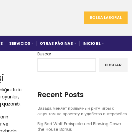
BOLSA LABORAL
S
SERVICIOS
OTRAS PÁGINAS
INICIO BL
Buscar
BUSCAR
i
ğını fiziki
Recent Posts
u oyunlar,
q qazanıb.
Вавада меняет привычный ритм игры с
акцентом на простоту и удобство интерфейса
arın
r və
Big Bad Wolf Freispiele und Blowing Down
the House Bonus
saytında