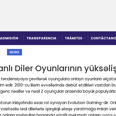
ADMISIÓN
TRANSPARENCIA
TRÁMITES
CONTÁCTANO
NEWS
lı Diler Oyunlarının yüksəliş
 tendensiyaya çevrilərək oyunçulara onlayn oyunların əlçatanlı
im edir. 2010-cu illərin əvvəllərində debüt etdikləri vaxtdan b
gənc nəsillər və nəsil Z oyunçuları arasında böyük populyarlı
sektorun inkişafında əsas rol oynayan Evolution Gaming-dir. Onl
təsilə real dilerlərlə qarşılıqlı əlaqə yaratmağa imkan veri
iz onların məhsulları haqqında ətraflı məlumatı onların
rəsmi 