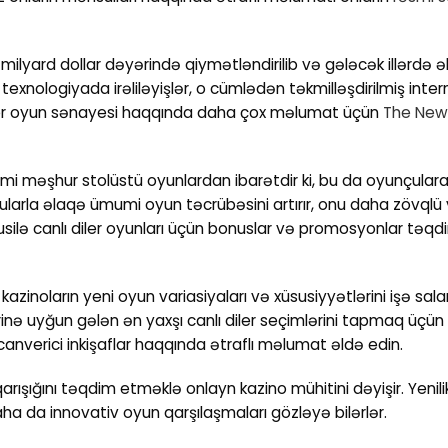
 milyard dollar dəyərində qiymətləndirilib və gələcək illərdə 
exnologiyada irəliləyişlər, o cümlədən təkmilləşdirilmiş inter
ı diler oyun sənayesi haqqında daha çox məlumat üçün
The New
kimi məşhur stolüstü oyunlardan ibarətdir ki, bu da oyunçulara
ularla əlaqə ümumi oyun təcrübəsini artırır, onu daha zövqlü
susilə canlı diler oyunları üçün bonuslar və promosyonlar təq
zinoların yeni oyun variasiyaları və xüsusiyyətlərini işə sal
ərinə uyğun gələn ən yaxşı canlı diler seçimlərini tapmaq üçün
nverici inkişaflar haqqında ətraflı məlumat əldə edin.
 qarışığını təqdim etməklə onlayn kazino mühitini dəyişir. Yenili
ha da innovativ oyun qarşılaşmaları gözləyə bilərlər.