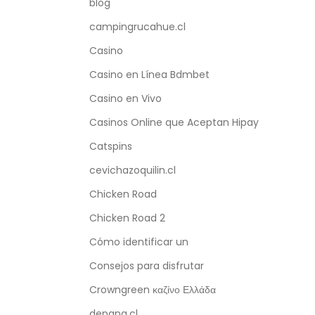
blog
campingrucahue.cl
Casino
Casino en Línea Bdmbet
Casino en Vivo
Casinos Online que Aceptan Hipay
Catspins
cevichazoquilin.cl
Chicken Road
Chicken Road 2
Cómo identificar un
Consejos para disfrutar
Crowngreen καζίνο Ελλάδα
depana.cl