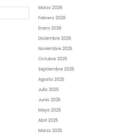
Marzo 2026
Febrero 2026
Enero 2026
Diciembre 2025
Noviembre 2025
Octubre 2025
Septiembre 2025
Agosto 2025
Julio 2025
Junio 2025
Mayo 2025
Abril 2025
Marzo 2025