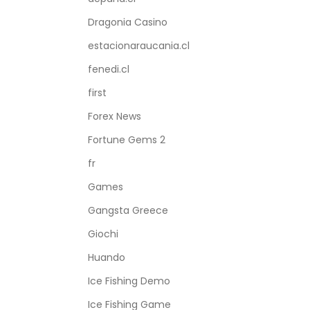
Dragonia Casino
estacionaraucania.cl
fenedi.cl
first
Forex News
Fortune Gems 2
fr
Games
Gangsta Greece
Giochi
Huando
Ice Fishing Demo
Ice Fishing Game