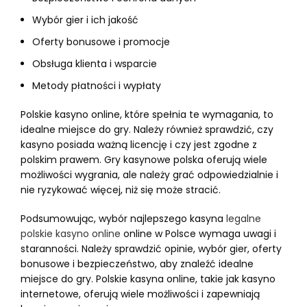
Wybór gier i ich jakość
Oferty bonusowe i promocje
Obsługa klienta i wsparcie
Metody płatności i wypłaty
Polskie kasyno online, które spełnia te wymagania, to
idealne miejsce do gry. Należy również sprawdzić, czy
kasyno posiada ważną licencję i czy jest zgodne z
polskim prawem. Gry kasynowe polska oferują wiele
możliwości wygrania, ale należy grać odpowiedzialnie i
nie ryzykować więcej, niż się może stracić.
Podsumowując, wybór najlepszego kasyna
legalne
polskie kasyno online
online w Polsce wymaga uwagi i
staranności. Należy sprawdzić opinie, wybór gier, oferty
bonusowe i bezpieczeństwo, aby znaleźć idealne
miejsce do gry. Polskie kasyna online, takie jak kasyno
internetowe, oferują wiele możliwości i zapewniają