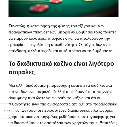
Συνεπώς, η κατανόηση της φύσης του τζόγου και των
πραγματικών πιθανοτήτων μπορεί να βοηθήσει τους παίκτες
να πάρουν καλύτερες αποφάσεις και να απολαύσουν την
εμπειρία με μεγαλύτερη υπευθυνότητα. Ο τζόγος δεν είναι
επένδυση, αλλά παιχνίδι και αυτό πρέπει να το θυμόμαστε.
Το διαδικτυακό καζίνο είναι λιγότερο
ασφαλές
Μια άλλη διαδεδομένη παρανόηση είναι ότι τα διαδικτυακά
καζίνο δεν είναι ασφαλή. Πολλοί πιστεύουν ότι τα παιχνίδια
είναι φτιαγμένα ώστε να ευνοούν το καζίνο και ότι οι
πιθανότητες είναι πιο ανισόρροπες απ’ ό,τι στα παραδοσιακά
καζίνο. Ωστόσο, οι περισσότερες διαδικτυακές πλατφόρμες
χρησιμοποιούν προηγμένες μεθόδους κρυπτογράφησης για
να διασφαλίσουν την ασφάλεια των χρηστών τους. Επιπλέον,