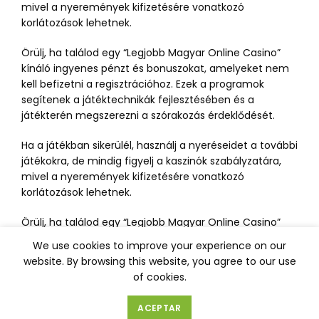
mivel a nyeremények kifizetésére vonatkozó
korlátozások lehetnek.
Örülj, ha találod egy “Legjobb Magyar Online Casino”
kínáló ingyenes pénzt és bonuszokat, amelyeket nem
kell befizetni a regisztrációhoz. Ezek a programok
segítenek a játéktechnikák fejlesztésében és a
játékterén megszerezni a szórakozás érdeklődését.
Ha a játékban sikerülél, használj a nyeréseidet a további
játékokra, de mindig figyelj a kaszinók szabályzatára,
mivel a nyeremények kifizetésére vonatkozó
korlátozások lehetnek.
Örülj, ha találod egy “Legjobb Magyar Online Casino”
kínáló ingyenes pénzt és bonuszokat, amelyeket nem
We use cookies to improve your experience on our
kell befizetni a regisztrációhoz. Ezek a programok
website. By browsing this website, you agree to our use
segítenek a játéktechnikák fejlesztésében és a
of cookies.
játékterén megszerezni a szórakozás érdeklődését.
ACEPTAR