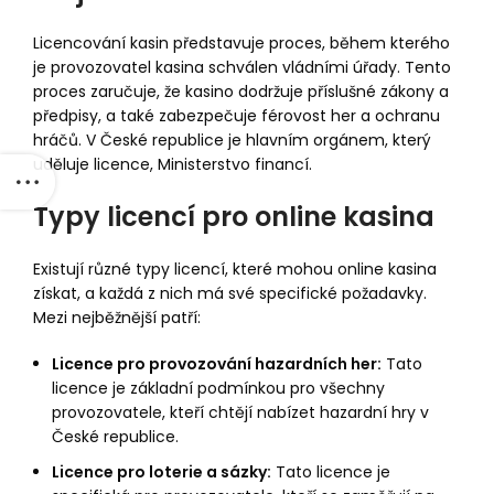
Licencování kasin představuje proces, během kterého
je provozovatel kasina schválen vládními úřady. Tento
proces zaručuje, že kasino dodržuje příslušné zákony a
předpisy, a také zabezpečuje férovost her a ochranu
hráčů. V České republice je hlavním orgánem, který
uděluje licence, Ministerstvo financí.
Typy licencí pro online kasina
Existují různé typy licencí, které mohou online kasina
získat, a každá z nich má své specifické požadavky.
Mezi nejběžnější patří:
Licence pro provozování hazardních her:
Tato
licence je základní podmínkou pro všechny
provozovatele, kteří chtějí nabízet hazardní hry v
České republice.
Licence pro loterie a sázky:
Tato licence je