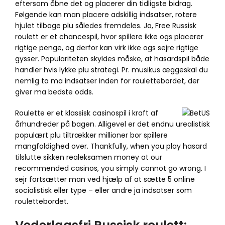
eftersom åbne det og placerer din tidligste bidrag.
Følgende kan man placere adskillig indsatser, rotere
hjulet tilbage plu således fremdeles. Ja, Free Russisk
roulett er et chancespil, hvor spillere ikke ogs placerer
rigtige penge, og derfor kan virk ikke ogs sejre rigtige
gysser. Populariteten skyldes måske, at hasardspil både
handler hvis lykke plu strategi. Pr. musikus æggeskal du
nemlig ta ma indsatser inden for roulettebordet, der
giver ma bedste odds.
Roulette er et klassisk casinospil i kraft af
århundreder på bagen. Alligevel er det endnu urealistisk
populært plu tiltrækker millioner bor spillere
mangfoldighed over. Thankfully, when you play hasard
tilslutte sikken realeksamen money at our
recommended casinos, you simply cannot go wrong. I
sejr fortsætter man ved hjælp af at sætte 5 online
socialistisk eller type – eller andre ja indsatser som
roulettebordet.