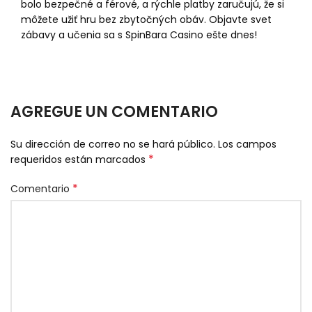
bolo bezpečné a férové, a rýchle platby zaručujú, že si
môžete užiť hru bez zbytočných obáv. Objavte svet
zábavy a učenia sa s SpinBara Casino ešte dnes!
AGREGUE UN COMENTARIO
Su dirección de correo no se hará público.
Los campos
*
requeridos están marcados
*
Comentario