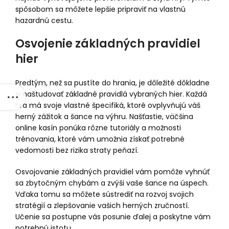
spôsobom sa môžete lepšie pripraviť na vlastnú
hazardnú cestu.
Osvojenie základných pravidiel
hier
Predtým, než sa pustíte do hrania, je dôležité dôkladne
si naštudovať základné pravidlá vybraných hier. Každá
hra má svoje vlastné špecifiká, ktoré ovplyvňujú váš
herný zážitok a šance na výhru. Našťastie, väčšina
online kasín ponúka rôzne tutoriály a možnosti
trénovania, ktoré vám umožnia získať potrebné
vedomosti bez rizika straty peňazí.
Osvojovanie základných pravidiel vám pomôže vyhnúť
sa zbytočným chybám a zvýši vaše šance na úspech.
Vďaka tomu sa môžete sústrediť na rozvoj svojich
stratégií a zlepšovanie vašich herných zručností.
Učenie sa postupne vás posunie ďalej a poskytne vám
potrebnú istotu.