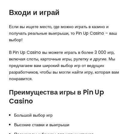
Входи и играй
Если вы ищете место, где можно играть в казино и
получать реальные выигрыши, то Pin Up Casino – ваш
выбор!
В Pin Up Casino вы можете играть в более 3 000 игр,
включая слоты, карточные игры, рулетку и другие. Мы
предлагаем вам широкий выбор игр от ведущих
разработчиков, чтобы вы могли найти игру, которая вам
понравится.
Преимущества игры в Pin Up
Casino
Большой выбор игр
Высокие ставки и выигрыши