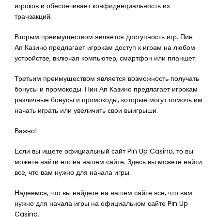
игроков и обеспечивает конфиденциальность их
транзакций.
Вторым преимуществом является доступность игр. Пин
Ап Казино предлагает игрокам доступ к играм на любом
устройстве, включая компьютер, смартфон или планшет.
Третьим преимуществом является возможность получать
бонусы и промокоды. Пин Ап Казино предлагает игрокам
различные бонусы и промокоды, которые могут помочь им
начать играть или увеличить свои выигрыши.
Важно!
Если вы ищете официальный сайт Pin Up Casino, то вы
можете найти его на нашем сайте. Здесь вы можете найти
все, что вам нужно для начала игры.
Надеемся, что вы найдете на нашем сайте все, что вам
нужно для начала игры на официальном сайте Pin Up
Casino.