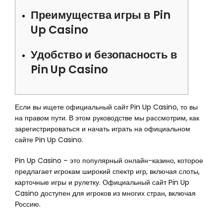
Преимущества игры в Pin
Up Casino
Удобство и безопасность в
Pin Up Casino
Если вы ищете официальный сайт Pin Up Casino, то вы
на правом пути. В этом руководстве мы рассмотрим, как
зарегистрироваться и начать играть на официальном
сайте Pin Up Casino.
Pin Up Casino – это популярный онлайн-казино, которое
предлагает игрокам широкий спектр игр, включая слоты,
карточные игры и рулетку. Официальный сайт Pin Up
Casino доступен для игроков из многих стран, включая
Россию.