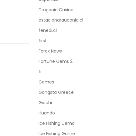
Dragonia Casino
estacionaraucania.cl
fenedi.cl
first
Forex News
Fortune Gems 2
fr
Games
Gangsta Greece
Giochi
Huando
Ice Fishing Demo
Ice Fishing Game