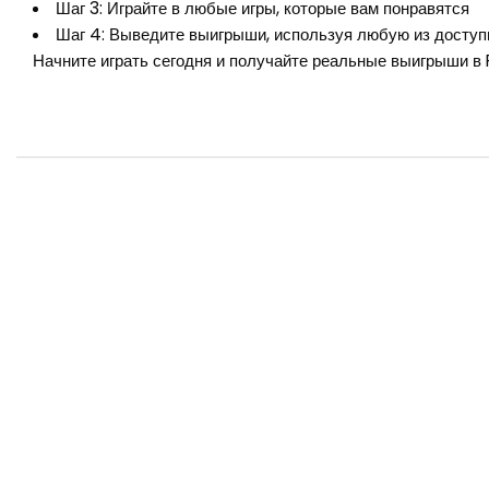
Шаг 3: Играйте в любые игры, которые вам понравятся
Шаг 4: Выведите выигрыши, используя любую из доступ
Начните играть сегодня и получайте реальные выигрыши в 