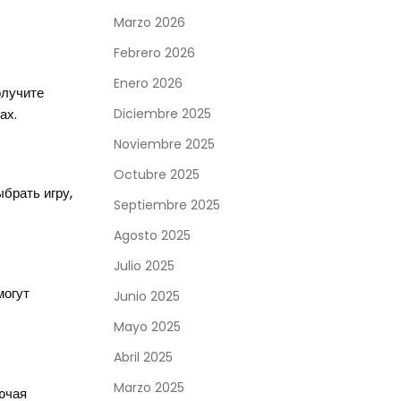
Marzo 2026
Febrero 2026
Enero 2026
олучите
Diciembre 2025
ах.
Noviembre 2025
Octubre 2025
брать игру,
Septiembre 2025
Agosto 2025
Julio 2025
могут
Junio 2025
Mayo 2025
Abril 2025
Marzo 2025
ючая