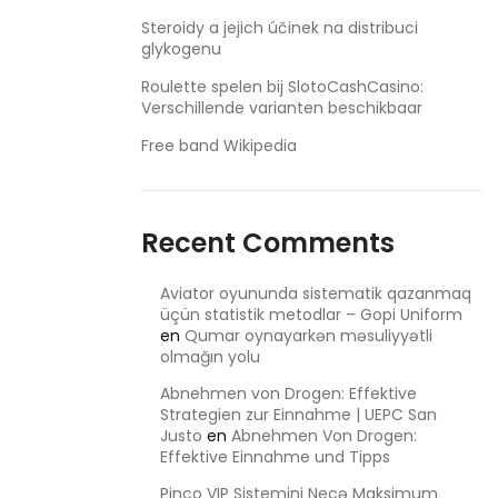
Steroidy a jejich účinek na distribuci
glykogenu
Roulette spelen bij SlotoCashCasino:
Verschillende varianten beschikbaar
Free band Wikipedia
Recent Comments
Aviator oyununda sistematik qazanmaq
üçün statistik metodlar – Gopi Uniform
en
Qumar oynayarkən məsuliyyətli
olmağın yolu
Abnehmen von Drogen: Effektive
Strategien zur Einnahme | UEPC San
Justo
en
Abnehmen Von Drogen:
Effektive Einnahme und Tipps
Pinco VIP Sistemini Necə Maksimum