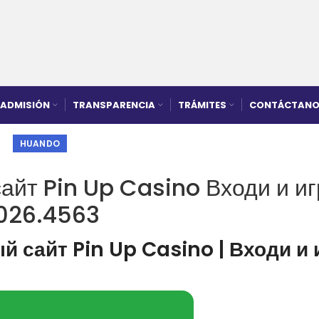
ADMISIÓN
TRANSPARENCIA
TRÁMITES
CONTÁCTANO
HUANDO
йт Pin Up Casino Входи и иг
026.4563
 сайт Pin Up Casino | Входи и 