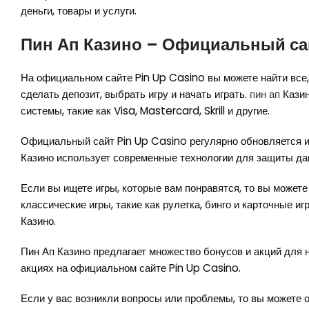
деньги, товары и услуги.
Пин Ап Казино – Официальный сай
На официальном сайте Pin Up Casino вы можете найти все,
сделать депозит, выбрать игру и начать играть.
пин ап
Казин
системы, такие как Visa, Mastercard, Skrill и другие.
Официальный сайт Pin Up Casino регулярно обновляется и
Казино использует современные технологии для защиты да
Если вы ищете игры, которые вам понравятся, то вы можете
классические игры, такие как рулетка, бинго и карточные и
Казино.
Пин Ап Казино предлагает множество бонусов и акций для 
акциях на официальном сайте Pin Up Casino.
Если у вас возникли вопросы или проблемы, то вы можете 