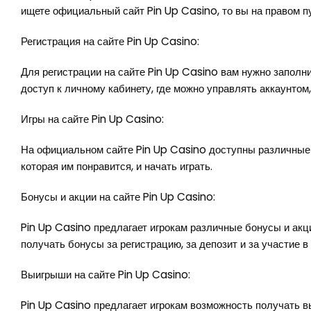
ищете официальный сайт Pin Up Casino, то вы на правом пу
Регистрация на сайте Pin Up Casino:
Для регистрации на сайте Pin Up Casino вам нужно заполн
доступ к личному кабинету, где можно управлять аккаунто
Игры на сайте Pin Up Casino:
На официальном сайте Pin Up Casino доступны различные иг
которая им понравится, и начать играть.
Бонусы и акции на сайте Pin Up Casino:
Pin Up Casino предлагает игрокам различные бонусы и акци
получать бонусы за регистрацию, за депозит и за участие в
Выигрыши на сайте Pin Up Casino:
Pin Up Casino предлагает игрокам возможность получать 