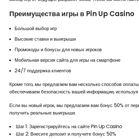
Преимущества игры в Pin Up Casino
Большой выбор игр
Высокие ставки и выигрыши
Промокоды и бонусы для новых игроков
Мобильная версия сайта для игры на смартфоне
24/7 поддержка клиентов
Кроме того, мы предлагаем вам несколько способов оплаты, 
обеспечиваем безопасность вашей информации, используя
Если вы новый игрок, мы предлагаем вам бонус 50% от перв
получить реальные выигрыши.
Шаг 1: Зарегистрируйтесь на сайте Pin Up Casino
Шаг 2: Внесите депозит и получите бонус 50%