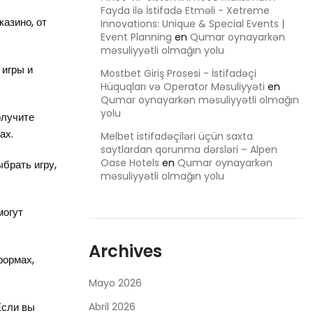
Fayda ilə İstifadə Etməli - Xetreme
азино, от
Innovations: Unique & Special Events |
Event Planning
en
Qumar oynayarkən
məsuliyyətli olmağın yolu
 игры и
Mostbet Giriş Prosesi - İstifadəçi
Hüquqları və Operator Məsuliyyəti
en
Qumar oynayarkən məsuliyyətli olmağın
yolu
олучите
ах.
Melbet istifadəçiləri üçün saxta
saytlardan qorunma dərsləri – Alpen
Oase Hotels
en
Qumar oynayarkən
брать игру,
məsuliyyətli olmağın yolu
могут
Archives
формах,
Mayo 2026
Abril 2026
Если вы