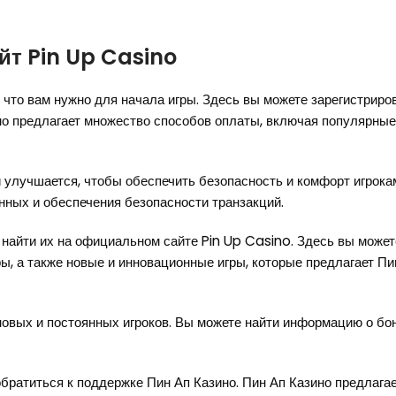
т Pin Up Casino
 что вам нужно для начала игры. Здесь вы можете зарегистриро
о предлагает множество способов оплаты, включая популярны
 улучшается, чтобы обеспечить безопасность и комфорт игрока
нных и обеспечения безопасности транзакций.
 найти их на официальном сайте Pin Up Casino. Здесь вы может
гры, а также новые и инновационные игры, которые предлагает Пи
новых и постоянных игроков. Вы можете найти информацию о бо
обратиться к поддержке Пин Ап Казино. Пин Ап Казино предлага