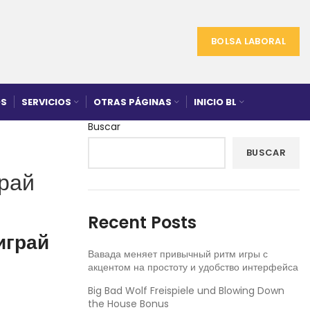
BOLSA LABORAL
S
SERVICIOS
OTRAS PÁGINAS
INICIO BL
Buscar
BUSCAR
рай
Recent Posts
играй
Вавада меняет привычный ритм игры с
акцентом на простоту и удобство интерфейса
Big Bad Wolf Freispiele und Blowing Down
the House Bonus