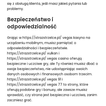
się z obsługą klienta, jeśli masz jakieś pytania lub
problemy.
Bezpieczeństwo i
odpowiedzialność
Grając w https://strazstrzelce.pl/ vegas kasyno na
urządzeniu mobilnym, musisz pamiętać o
odpowiedzialności i bezpieczeństwie.
https://strazstrzelce.pl/ vulkan i
https://strazstrzelce.pl/ vegas casino oferują
bezpieczne i uczciwe gry, ale Ty również musisz dbać o
swoje bezpieczeństwo, nie udostępniając swoich
danych osobowych i finansowych osobom trzecim.
https://strazstrzelce.pl/ vegas 91 i
https://strazstrzelce.pl/ vegas 77 to strony, które
oferują podobne gry i bonusy, ale zawsze musisz
sprawdzić, czy strona jest bezpieczna i uczciwa, zanim
zaczniesz grać.