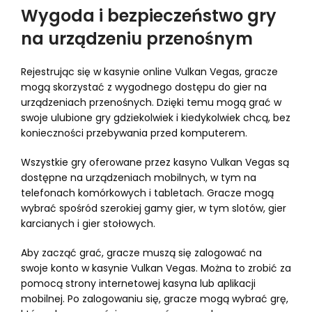
Wygoda i bezpieczeństwo gry
na urządzeniu przenośnym
Rejestrując się w kasynie online Vulkan Vegas, gracze
mogą skorzystać z wygodnego dostępu do gier na
urządzeniach przenośnych. Dzięki temu mogą grać w
swoje ulubione gry gdziekolwiek i kiedykolwiek chcą, bez
konieczności przebywania przed komputerem.
Wszystkie gry oferowane przez kasyno Vulkan Vegas są
dostępne na urządzeniach mobilnych, w tym na
telefonach komórkowych i tabletach. Gracze mogą
wybrać spośród szerokiej gamy gier, w tym slotów, gier
karcianych i gier stołowych.
Aby zacząć grać, gracze muszą się zalogować na
swoje konto w kasynie Vulkan Vegas. Można to zrobić za
pomocą strony internetowej kasyna lub aplikacji
mobilnej. Po zalogowaniu się, gracze mogą wybrać grę,