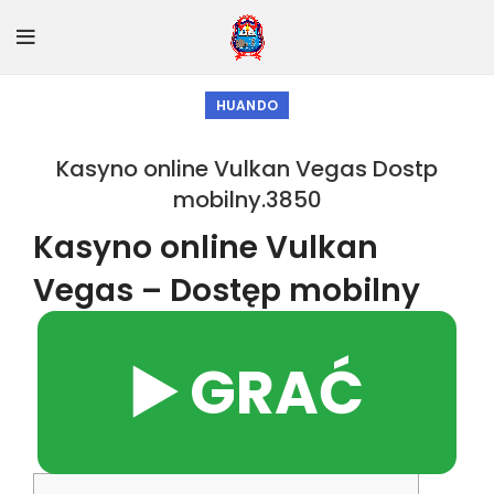
HUANDO
Kasyno online Vulkan Vegas Dostp
mobilny.3850
Kasyno online Vulkan
Vegas – Dostęp mobilny
▶️ GRAĆ