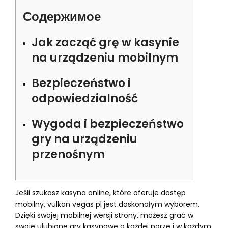
Содержимое
Jak zacząć grę w kasynie
na urządzeniu mobilnym
Bezpieczeństwo i
odpowiedzialność
Wygoda i bezpieczeństwo
gry na urządzeniu
przenośnym
Jeśli szukasz kasyna online, które oferuje dostęp
mobilny, vulkan vegas pl jest doskonałym wyborem.
Dzięki swojej mobilnej wersji strony, możesz grać w
swoje ulubione gry kasynowe o każdej porze i w każdym