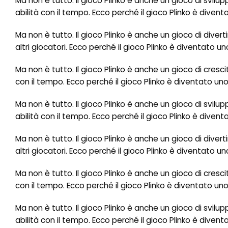
Ma non è tutto. Il gioco Plinko è anche un gioco di svilup
abilità con il tempo. Ecco perché il gioco Plinko è diventa
Ma non è tutto. Il gioco Plinko è anche un gioco di diver
altri giocatori. Ecco perché il gioco Plinko è diventato uno
Ma non è tutto. Il gioco Plinko è anche un gioco di cres
con il tempo. Ecco perché il gioco Plinko è diventato uno d
Ma non è tutto. Il gioco Plinko è anche un gioco di svilup
abilità con il tempo. Ecco perché il gioco Plinko è diventa
Ma non è tutto. Il gioco Plinko è anche un gioco di diver
altri giocatori. Ecco perché il gioco Plinko è diventato uno
Ma non è tutto. Il gioco Plinko è anche un gioco di cres
con il tempo. Ecco perché il gioco Plinko è diventato uno d
Ma non è tutto. Il gioco Plinko è anche un gioco di svilup
abilità con il tempo. Ecco perché il gioco Plinko è diventa