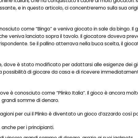
nline italiani, che ha conquistato il cuore di molti giocatori.
essante, e in questo articolo, ci concentreremo sulla sua orig
 conosciuto come “Bingo” e veniva giocato in sale da bingo. Il 
che veniva lanciato sopra il tavolo. Il giocatore doveva pre
ispondente. Se il pallino atterrava nella buca scelta, il gioc
line, dove è stato modificato per adattarsi alle esigenze dei g
n la possibilità di giocare da casa e di ricevere immediatament
ni, dove è conosciuto come “Plinko Italia”. Il gioco è ancora mol
ere grandi somme di denaro.
agioni per cui il Plinko è diventato un gioco d’azzardo così p
 anche per i principianti.
ità di vincere grandi somme di denaro, grazie ai suoi jackpots.