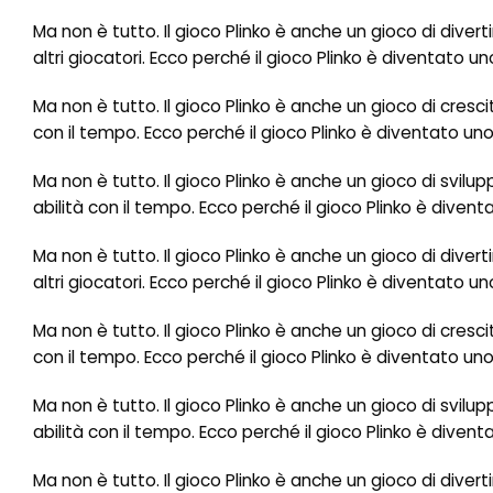
Ma non è tutto. Il gioco Plinko è anche un gioco di diver
altri giocatori. Ecco perché il gioco Plinko è diventato uno
Ma non è tutto. Il gioco Plinko è anche un gioco di cres
con il tempo. Ecco perché il gioco Plinko è diventato uno d
Ma non è tutto. Il gioco Plinko è anche un gioco di svilup
abilità con il tempo. Ecco perché il gioco Plinko è diventa
Ma non è tutto. Il gioco Plinko è anche un gioco di diver
altri giocatori. Ecco perché il gioco Plinko è diventato uno
Ma non è tutto. Il gioco Plinko è anche un gioco di cres
con il tempo. Ecco perché il gioco Plinko è diventato uno d
Ma non è tutto. Il gioco Plinko è anche un gioco di svilup
abilità con il tempo. Ecco perché il gioco Plinko è diventa
Ma non è tutto. Il gioco Plinko è anche un gioco di diver