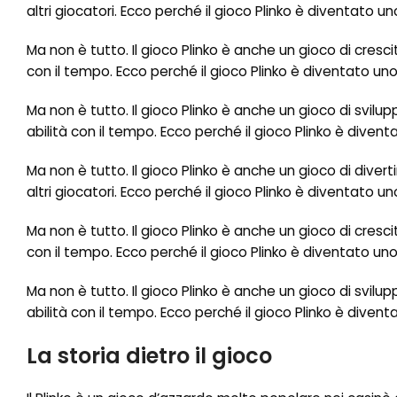
altri giocatori. Ecco perché il gioco Plinko è diventato uno
Ma non è tutto. Il gioco Plinko è anche un gioco di cres
con il tempo. Ecco perché il gioco Plinko è diventato uno d
Ma non è tutto. Il gioco Plinko è anche un gioco di svilup
abilità con il tempo. Ecco perché il gioco Plinko è diventa
Ma non è tutto. Il gioco Plinko è anche un gioco di diver
altri giocatori. Ecco perché il gioco Plinko è diventato uno
Ma non è tutto. Il gioco Plinko è anche un gioco di cres
con il tempo. Ecco perché il gioco Plinko è diventato uno d
Ma non è tutto. Il gioco Plinko è anche un gioco di svilup
abilità con il tempo. Ecco perché il gioco Plinko è diven
La storia dietro il gioco