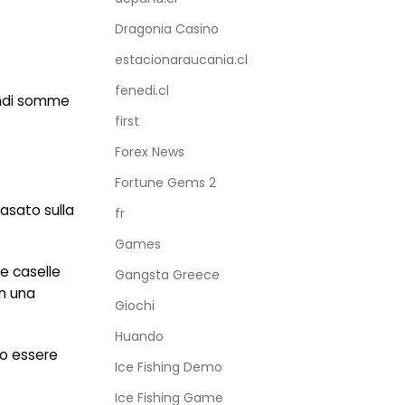
Dragonia Casino
estacionaraucania.cl
fenedi.cl
randi somme
first
Forex News
Fortune Gems 2
basato sulla
fr
Games
le caselle
Gangsta Greece
in una
Giochi
Huando
no essere
Ice Fishing Demo
Ice Fishing Game