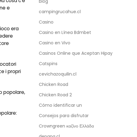
 Ma cosa c’è
blog
ine e
campingrucahue.cl
Casino
gioco era
Casino en Línea Bdmbet
vedere
Casino en Vivo
atore
Casinos Online que Aceptan Hipay
Catspins
iocatori
e i propri
cevichazoquilin.cl
Chicken Road
to popolare,
Chicken Road 2
Cómo identificar un
opolare:
Consejos para disfrutar
Crowngreen καζίνο Ελλάδα
depana.cl