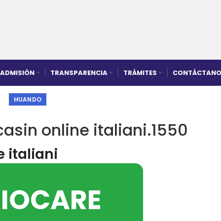
ADMISIÓN
TRANSPARENCIA
TRÁMITES
CONTÁCTANO
HUANDO
casin online italiani.1550
 italiani
GIOCARE