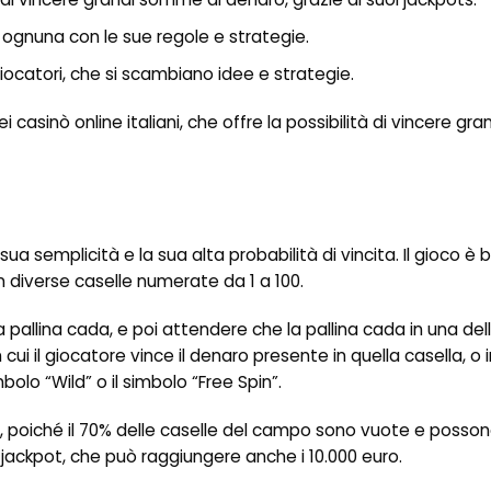
ni, ognuna con le sue regole e strategie.
iocatori, che si scambiano idee e strategie.
ei casinò online italiani, che offre la possibilità di vincere g
 sua semplicità e la sua alta probabilità di vincita. Il gioco è 
n diverse caselle numerate da 1 a 100.
a pallina cada, e poi attendere che la pallina cada in una del
cui il giocatore vince il denaro presente in quella casella, o 
olo “Wild” o il simbolo “Free Spin”.
cita, poiché il 70% delle caselle del campo sono vuote e posso
ere jackpot, che può raggiungere anche i 10.000 euro.