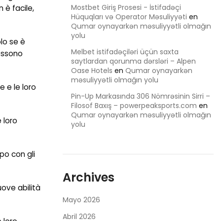
Mostbet Giriş Prosesi - İstifadəçi
 è facile,
Hüquqları və Operator Məsuliyyəti
en
Qumar oynayarkən məsuliyyətli olmağın
yolu
olo se è
Melbet istifadəçiləri üçün saxta
possono
saytlardan qorunma dərsləri – Alpen
Oase Hotels
en
Qumar oynayarkən
məsuliyyətli olmağın yolu
e e le loro
Pin-Up Markasında 306 Nömrəsinin Sirri –
Filosof Baxış – powerpeaksports.com
en
Qumar oynayarkən məsuliyyətli olmağın
 loro
yolu
po con gli
Archives
uove abilità
Mayo 2026
Abril 2026