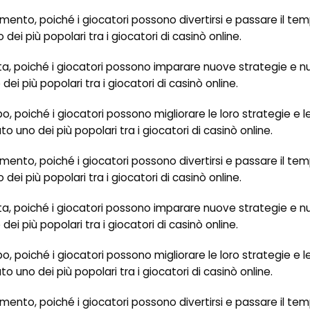
timento, poiché i giocatori possono divertirsi e passare il tem
 dei più popolari tra i giocatori di casinò online.
cita, poiché i giocatori possono imparare nuove strategie e n
ei più popolari tra i giocatori di casinò online.
po, poiché i giocatori possono migliorare le loro strategie e le
to uno dei più popolari tra i giocatori di casinò online.
timento, poiché i giocatori possono divertirsi e passare il tem
 dei più popolari tra i giocatori di casinò online.
cita, poiché i giocatori possono imparare nuove strategie e n
ei più popolari tra i giocatori di casinò online.
po, poiché i giocatori possono migliorare le loro strategie e le
to uno dei più popolari tra i giocatori di casinò online.
timento, poiché i giocatori possono divertirsi e passare il tem