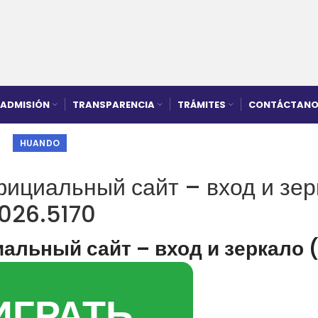
ADMISIÓN
TRANSPARENCIA
TRÁMITES
CONTÁCTANO
HUANDO
ициальный сайт – вход и зер
026.5170
альный сайт – вход и зеркало 
 ИГРАТЬ