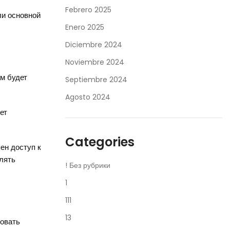
Febrero 2025
ли основной
Enero 2025
Diciembre 2024
Noviembre 2024
м будет
Septiembre 2024
Agosto 2024
ет
Categories
ен доступ к
влять
! Без рубрики
1
111
13
зовать