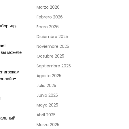
Marzo 2026
Febrero 2026
бор игр,
Enero 2026
Diciembre 2025
ает
Noviembre 2025
 вы можете
Octubre 2025
Septiembre 2025
т игрокам
Agosto 2025
 онлайн-
Julio 2025
Junio 2025
т
Mayo 2025
Abril 2025
иальный
Marzo 2025