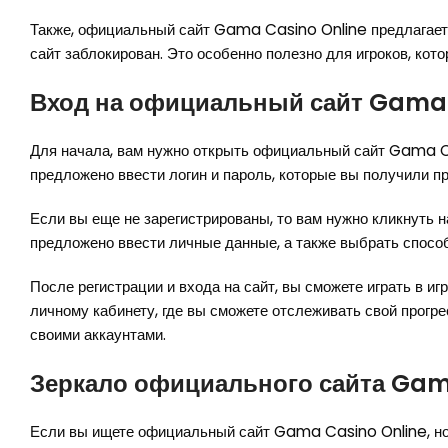
Также, официальный сайт Gama Casino Online предлагает з
сайт заблокирован. Это особенно полезно для игроков, кото
Вход на официальный сайт Gama 
Для начала, вам нужно открыть официальный сайт Gama Cas
предложено ввести логин и пароль, которые вы получили пр
Если вы еще не зарегистрированы, то вам нужно кликнуть н
предложено ввести личные данные, а также выбрать способ
После регистрации и входа на сайт, вы сможете играть в иг
личному кабинету, где вы сможете отслеживать свой прогре
своими аккаунтами.
Зеркало официального сайта Gam
Если вы ищете официальный сайт Gama Casino Online, но 