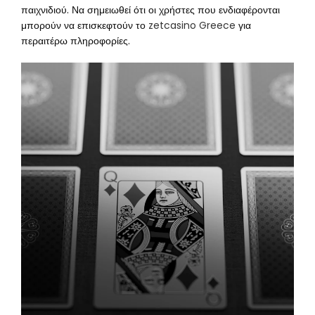
παιχνιδιού. Να σημειωθεί ότι οι χρήστες που ενδιαφέρονται
μπορούν να επισκεφτούν το
zetcasino Greece
για
περαιτέρω πληροφορίες.