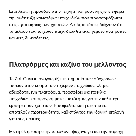
Επιπλέον, η πρόοδος στην τεχνητή νοημοσύνη έχει επιφέρει
την ανάπτυξη καινοτόμων παιχνιδιών που προσαρμόζονται
στις προτιμήσεις των χρηστών. Αυτές οι τάσεις δείχνουν ότι
το μέλλον των τυχερών παιχνιδιών θα είναι γεμάτο ανατροπές
και νέες δυνατότητες.
Πλατφόρμες και καζίνο του μέλλοντος
Το Zet Casino αναγνωρίζει τη σημασία των σύγχρονων
τάσεων στον κόσμο των τυχερών παιχνιδιών. Ως μια
αδειοδοτημένη πλατφόρμα, προσφέρει μια ποικιλία
παιχνιδιών και προγράμματα πιστότητας για την καλύτερη
εμπειρία των χρηστών. Η ασφάλεια και η αξιοπιστία
αποτελούν προτεραιότητα, καθιστώντας την ιδανική επιλογή
για τους παίκτες.
Με τη δέσμευση στην υπεύθυνη ψυχαγωγία και την παροχή