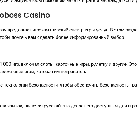
усы и акции, чтобы помочь им начать играть и наслаждаться иг
toboss Casino
я предлагает игрокам широкий спектр игр и услуг. В этом разд
чтобы помочь вам сделать более информированный выбор.
000 игр, включая слоты, карточные игры, рулетку и другие. Это
ахождения игры, которая им понравится.
 технологии безопасности, чтобы обеспечить безопасность тра
х языках, включая русский, что делает его доступным для игро