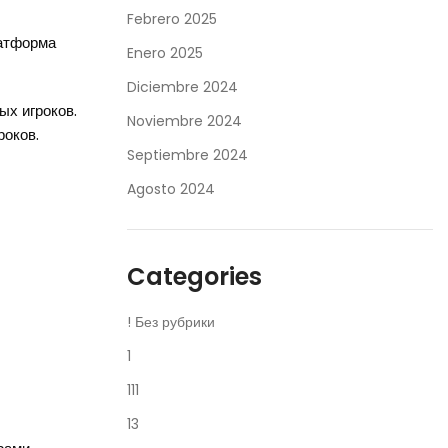
Febrero 2025
латформа
Enero 2025
Diciembre 2024
ых игроков.
Noviembre 2024
роков.
Septiembre 2024
Agosto 2024
Categories
! Без рубрики
1
111
13