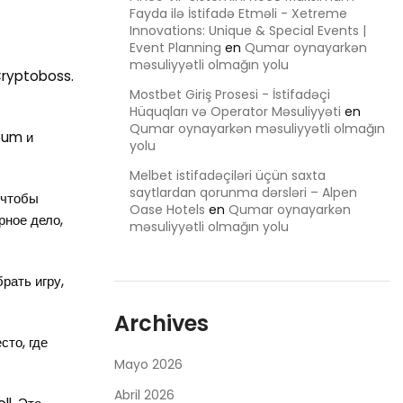
Fayda ilə İstifadə Etməli - Xetreme
Innovations: Unique & Special Events |
Event Planning
en
Qumar oynayarkən
məsuliyyətli olmağın yolu
Cryptoboss.
Mostbet Giriş Prosesi - İstifadəçi
Hüquqları və Operator Məsuliyyəti
en
Qumar oynayarkən məsuliyyətli olmağın
eum и
yolu
Melbet istifadəçiləri üçün saxta
saytlardan qorunma dərsləri – Alpen
 чтобы
Oase Hotels
en
Qumar oynayarkən
рное дело,
məsuliyyətli olmağın yolu
рать игру,
Archives
сто, где
Mayo 2026
Abril 2026