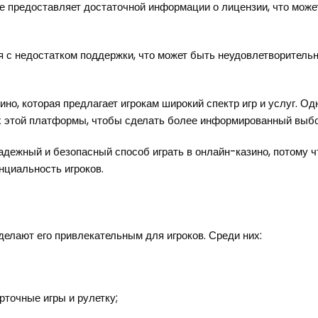
 предоставляет достаточной информации о лицензии, что може
я с недостатком поддержки, что может быть неудовлетворитель
о, которая предлагает игрокам широкий спектр игр и услуг. Одн
 этой платформы, чтобы сделать более информированный выбо
дежный и безопасный способ играть в онлайн-казино, потому ч
циальность игроков.
делают его привлекательным для игроков. Среди них:
рточные игры и рулетку;