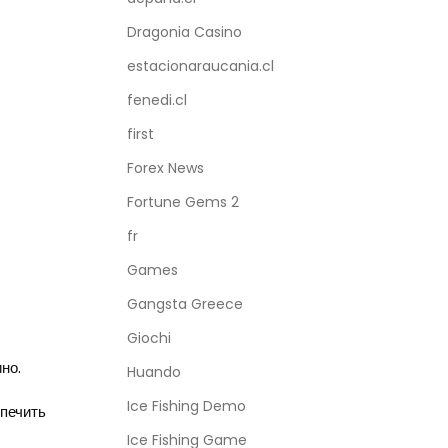
Dragonia Casino
estacionaraucania.cl
fenedi.cl
first
Forex News
Fortune Gems 2
fr
Games
Gangsta Greece
Giochi
но.
Huando
Ice Fishing Demo
спечить
Ice Fishing Game