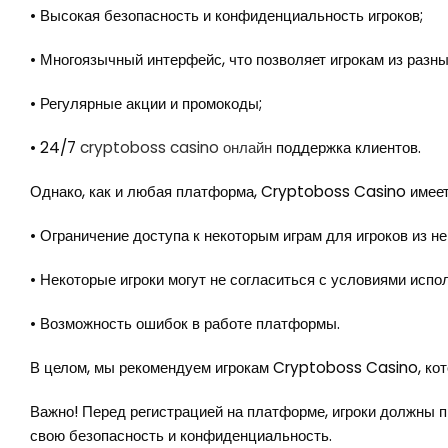
• Высокая безопасность и конфиденциальность игроков;
• Многоязычный интерфейс, что позволяет игрокам из разны
• Регулярные акции и промокоды;
• 24/7
cryptoboss casino онлайн
поддержка клиентов.
Однако, как и любая платформа, Cryptoboss Casino имеет 
• Ограничение доступа к некоторым играм для игроков из не
• Некоторые игроки могут не согласиться с условиями исп
• Возможность ошибок в работе платформы.
В целом, мы рекомендуем игрокам Cryptoboss Casino, кот
Важно! Перед регистрацией на платформе, игроки должны п
свою безопасность и конфиденциальность.