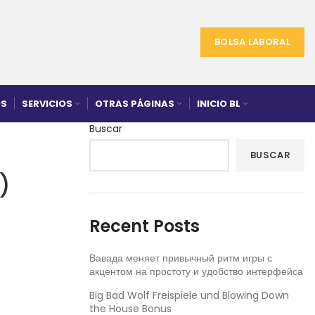
BOLSA LABORAL
S
SERVICIOS
OTRAS PÁGINAS
INICIO BL
Buscar
BUSCAR
)
Recent Posts
Вавада меняет привычный ритм игры с
акцентом на простоту и удобство интерфейса
Big Bad Wolf Freispiele und Blowing Down
the House Bonus