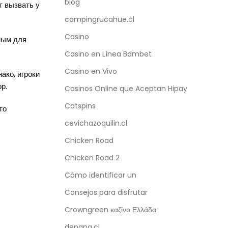
blog
т вызвать у
campingrucahue.cl
Casino
ным для
Casino en Línea Bdmbet
Casino en Vivo
ако, игроки
р.
Casinos Online que Aceptan Hipay
Catspins
то
cevichazoquilin.cl
Chicken Road
Chicken Road 2
Cómo identificar un
Consejos para disfrutar
Crowngreen καζίνο Ελλάδα
depana.cl