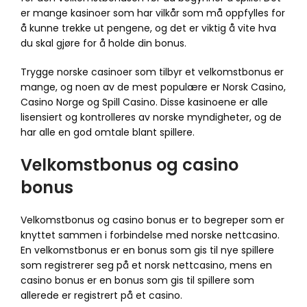
er mange kasinoer som har vilkår som må oppfylles for
å kunne trekke ut pengene, og det er viktig å vite hva
du skal gjøre for å holde din bonus.
Trygge norske casinoer som tilbyr et velkomstbonus er
mange, og noen av de mest populære er Norsk Casino,
Casino Norge og Spill Casino. Disse kasinoene er alle
lisensiert og kontrolleres av norske myndigheter, og de
har alle en god omtale blant spillere.
Velkomstbonus og casino
bonus
Velkomstbonus og casino bonus er to begreper som er
knyttet sammen i forbindelse med norske nettcasino.
En velkomstbonus er en bonus som gis til nye spillere
som registrerer seg på et norsk nettcasino, mens en
casino bonus er en bonus som gis til spillere som
allerede er registrert på et casino.