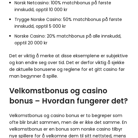
Norsk Netcasino: 100% matchbonus på første
innskudd, opptil 10 000 kr
Trygge Norske Casino: 50% matchbonus på første
innskudd, opptil 5 000 kr
Norske Casino: 20% matchbonus på alle innskudd,
opptil 20 000 kr
Det er viktig å merke at disse eksemplene er subjektive
og kan endre seg over tid. Det er derfor viktig å sjekke
de aktuelle bonusene og reglene for et gitt casino før
man begynner å spille.
Velkomstbonus og casino
bonus – Hvordan fungerer det?
Velkomstbonus og casino bonus er to begreper som
ofte blir brukt sammen, men de er ikke det samme. En
velkomstbonus er en bonus som norske casino tilbyr
nye spillere for å velkomne dem til sitt nettsted, mens