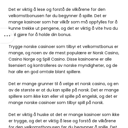
Det er viktig å lese og forstå de vilkårene for den
velkomstbonusen før du begynner å spille. Det er
mange kasinoer som har vilkår som må oppfylles for å
kunne trekke ut pengene, og det er viktig å vite hva du
skal gjøre for å holde din bonus.
Trygge norske casinoer som tilbyr et velkomstbonus er
mange, og noen av de mest populære er Norsk Casino,
Casino Norge og Spill Casino. Disse kasinoene er alle
lisensiert og kontrolleres av norske myndigheter, og de
har alle en god omtale blant spillere.
Det er mange grunner til å velge et norsk casino, og en
av de største er at du kan spille på norsk. Det er mange
spillere som ikke kan eller vil spille på engelsk, og det er
mange norske casinoer som tilbyr spill på norsk.
Det er viktig å huske at det er mange kasinoer som ikke
er trygge, og det er viktig å lese og forstå de vilkårene
for den velkomstbonusen før du begynner å spille. Det