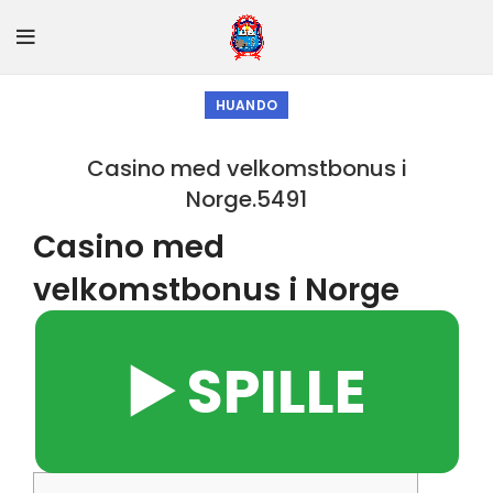
HUANDO
Casino med velkomstbonus i
Norge.5491
Casino med
velkomstbonus i Norge
▶️ SPILLE