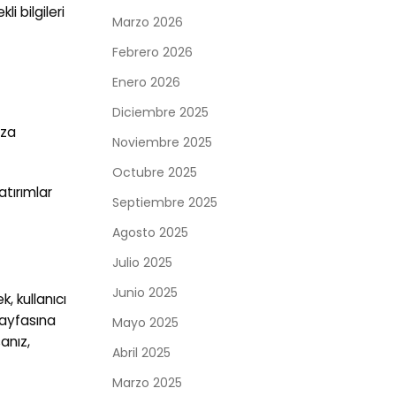
i bilgileri
Marzo 2026
Febrero 2026
Enero 2026
Diciembre 2025
ıza
Noviembre 2025
Octubre 2025
atırımlar
Septiembre 2025
Agosto 2025
Julio 2025
Junio 2025
, kullanıcı
 sayfasına
Mayo 2025
anız,
Abril 2025
Marzo 2025