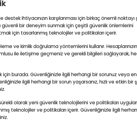
ik
e destek ihtiyacınızın karşılanması için birkaç önemli noktayı
güvenli bir deneyim sunmak için çeşitli güvenlik önlemlerini
mak için tasarlanmış teknolojiler ve politikaları içerir.
releme ve kimlik doğrulama yöntemlerini kullanır. Hesaplarınızı
lusu ile iletişime geçmeniz ve gerekli bilgileri sağlayarak, he
in burada. Güvenliğinizle ilgili herhangi bir sorunuz veya en
iğinizle ilgili herhangi bir sorun yaşarsanız, hızlı ve etkin bir 
iz.
rekli olarak yeni güvenlik teknolojilerini ve politikaları uygul
ış teknolojiler ve politikaları içerir. Güvenliğinizle ilgili herhan
niz.