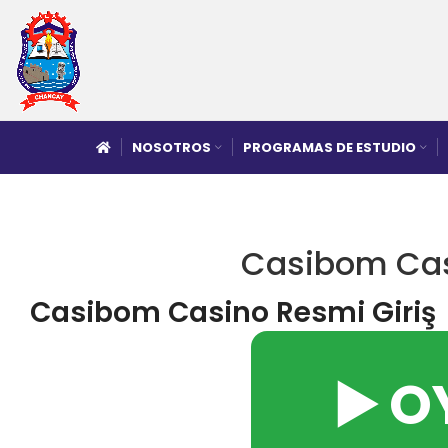
NOSOTROS
PROGRAMAS DE ESTUDIO
Casibom Cas
Casibom Casino Resmi Giriş
▶️ 