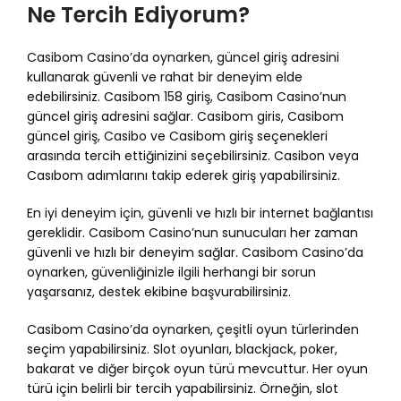
Ne Tercih Ediyorum?
Casibom Casino’da oynarken, güncel giriş adresini
kullanarak güvenli ve rahat bir deneyim elde
edebilirsiniz. Casibom 158 giriş, Casibom Casino’nun
güncel giriş adresini sağlar. Casibom giris, Casibom
güncel giriş, Casibo ve Casibom giriş seçenekleri
arasında tercih ettiğinizini seçebilirsiniz. Casibon veya
Casıbom adımlarını takip ederek giriş yapabilirsiniz.
En iyi deneyim için, güvenli ve hızlı bir internet bağlantısı
gereklidir. Casibom Casino’nun sunucuları her zaman
güvenli ve hızlı bir deneyim sağlar. Casibom Casino’da
oynarken, güvenliğinizle ilgili herhangi bir sorun
yaşarsanız, destek ekibine başvurabilirsiniz.
Casibom Casino’da oynarken, çeşitli oyun türlerinden
seçim yapabilirsiniz. Slot oyunları, blackjack, poker,
bakarat ve diğer birçok oyun türü mevcuttur. Her oyun
türü için belirli bir tercih yapabilirsiniz. Örneğin, slot