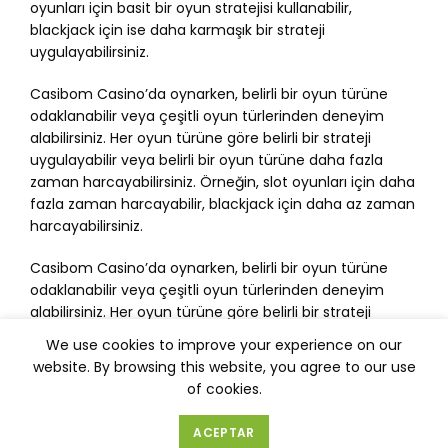
oyunları için basit bir oyun stratejisi kullanabilir,
blackjack için ise daha karmaşık bir strateji
uygulayabilirsiniz.
Casibom Casino’da oynarken, belirli bir oyun türüne
odaklanabilir veya çeşitli oyun türlerinden deneyim
alabilirsiniz. Her oyun türüne göre belirli bir strateji
uygulayabilir veya belirli bir oyun türüne daha fazla
zaman harcayabilirsiniz. Örneğin, slot oyunları için daha
fazla zaman harcayabilir, blackjack için daha az zaman
harcayabilirsiniz.
Casibom Casino’da oynarken, belirli bir oyun türüne
odaklanabilir veya çeşitli oyun türlerinden deneyim
alabilirsiniz. Her oyun türüne göre belirli bir strateji
uygulayabilir veya belirli bir oyun türüne daha fazla
We use cookies to improve your experience on our
zaman harcayabilirsiniz. Örneğin, slot oyunları için daha
website. By browsing this website, you agree to our use
fazla zaman harcayabilir, blackjack için daha az zaman
of cookies.
harcayabilirsiniz.
ACEPTAR