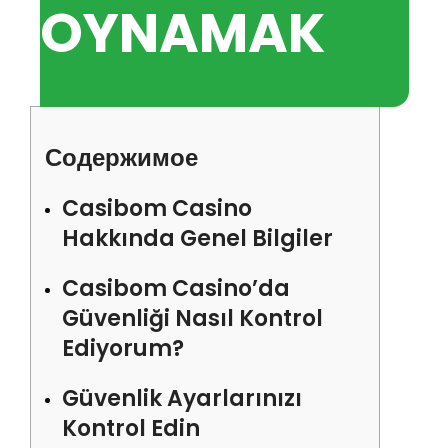
OYNAMAK
Содержимое
Casibom Casino
Hakkında Genel Bilgiler
Casibom Casino’da
Güvenliği Nasıl Kontrol
Ediyorum?
Güvenlik Ayarlarınızı
Kontrol Edin