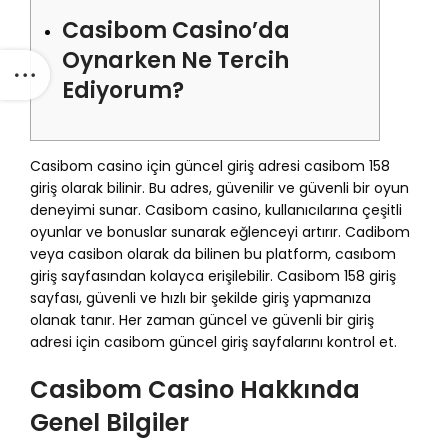
Casibom Casino’da
Oynarken Ne Tercih
Ediyorum?
Casibom casino için güncel giriş adresi casibom 158
giriş olarak bilinir. Bu adres, güvenilir ve güvenli bir oyun
deneyimi sunar. Casibom casino, kullanıcılarına çeşitli
oyunlar ve bonuslar sunarak eğlenceyi artırır. Cadibom
veya casibon olarak da bilinen bu platform, casıbom
giriş sayfasından kolayca erişilebilir. Casibom 158 giriş
sayfası, güvenli ve hızlı bir şekilde giriş yapmanıza
olanak tanır. Her zaman güncel ve güvenli bir giriş
adresi için casibom güncel giriş sayfalarını kontrol et.
Casibom Casino Hakkında
Genel Bilgiler