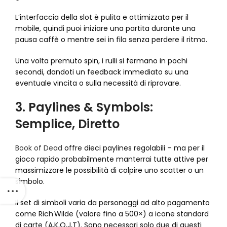
L’interfaccia della slot è pulita e ottimizzata per il
mobile, quindi puoi iniziare una partita durante una
pausa caffè o mentre sei in fila senza perdere il ritmo.
Una volta premuto spin, i rulli si fermano in pochi
secondi, dandoti un feedback immediato su una
eventuale vincita o sulla necessità di riprovare.
3. Paylines & Symbols:
Semplice, Diretto
Book of Dead
offre dieci paylines regolabili – ma per il
gioco rapido probabilmente manterrai tutte attive per
massimizzare le possibilità di colpire uno scatter o un
simbolo.
Il set di simboli varia da personaggi ad alto pagamento
come Rich Wilde (valore fino a 500×) a icone standard
di carte (A,K,Q,J,T). Sono necessari solo due di questi