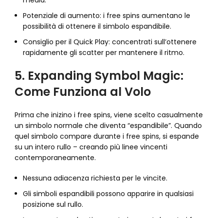
media.
Potenziale di aumento: i free spins aumentano le
possibilità di ottenere il simbolo espandibile.
Consiglio per il Quick Play: concentrati sull’ottenere
rapidamente gli scatter per mantenere il ritmo.
5. Expanding Symbol Magic:
Come Funziona al Volo
Prima che inizino i free spins, viene scelto casualmente
un simbolo normale che diventa “espandibile”. Quando
quel simbolo compare durante i free spins, si espande
su un intero rullo – creando più linee vincenti
contemporaneamente.
Nessuna adiacenza richiesta per le vincite.
Gli simboli espandibili possono apparire in qualsiasi
posizione sul rullo.