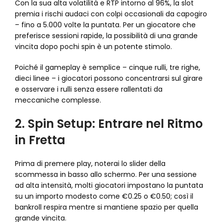
Con la sua alta volatilità e RTP intorno al 96%, la slot
premia i rischi audaci con colpi occasionali da capogiro
– fino a 5.000 volte la puntata. Per un giocatore che
preferisce sessioni rapide, la possibilità di una grande
vincita dopo pochi spin è un potente stimolo.
Poiché il gameplay è semplice – cinque rulli, tre righe,
dieci linee – i giocatori possono concentrarsi sul girare
e osservare i rulli senza essere rallentati da
meccaniche complesse.
2. Spin Setup: Entrare nel Ritmo
in Fretta
Prima di premere play, noterai lo slider della
scommessa in basso allo schermo. Per una sessione
ad alta intensità, molti giocatori impostano la puntata
su un importo modesto come €0.25 o €0.50; così il
bankroll respira mentre si mantiene spazio per quella
grande vincita.