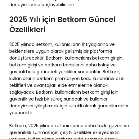
deneyimlerine başlayabilirsiniz.
2025 Yılı için Betkom Güncel
Özellikleri
2025 yılında Betkom, kullanıcıların ihtiyaçlarına ve
beklentilere uygun olarak gelişmiş bir platforma
dönüştürecektir. Betkom, kullanıcıların betkom girişini,
betkom girişi ve betkom bahislerini daha kolay ve
güvenli hale getirecek yenilikler sunacaktır. Betkom,
kullanıcıların betkom promosyon kodu kullanarak özel
teklifleri ve avantajları elde etmelerine olanak
sağlayacak. Betkom, kullanıcıların betkom girişi için
güvenilir ve hızlı bir süreç sunacak ve kullanıcı
deneyimini iyileştirmek için sürekli olarak güncellemeler
yapacaktır.
Betkom, 2025 yılında kullanıcılarına daha fazla güven ve
güvenilirlik sunmak için çeşitli özellikler ekleyecektir.