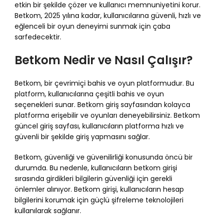
etkin bir şekilde çözer ve kullanıcı memnuniyetini korur.
Betkom, 2025 yılına kadar, kullanıcılarına güvenli, hızlı ve
eğlenceli bir oyun deneyimi sunmak için çaba
sarfedecektir.
Betkom Nedir ve Nasıl Çalışır?
Betkom, bir çevrimiçi bahis ve oyun platformudur. Bu
platform, kullanıcılarına çeşitli bahis ve oyun
seçenekleri sunar. Betkom giriş sayfasından kolayca
platforma erişebilir ve oyunları deneyebilirsiniz. Betkom
güncel giriş sayfası, kullanıcıların platforma hızlı ve
güvenli bir şekilde giriş yapmasını sağlar.
Betkom, güvenliği ve güvenilirliği konusunda öncü bir
durumda. Bu nedenle, kullanıcıların betkom girişi
sırasında girdikleri bilgilerin güvenliği için gerekli
önlemler alınıyor. Betkom girişi, kullanıcıların hesap
bilgilerini korumak için güçlü şifreleme teknolojileri
kullanılarak sağlanır.