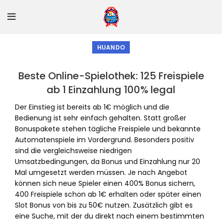
HUANDO
Beste Online-Spielothek: 125 Freispiele
ab 1 Einzahlung 100% legal
Der Einstieg ist bereits ab 1€ möglich und die
Bedienung ist sehr einfach gehalten. Statt großer
Bonuspakete stehen tägliche Freispiele und bekannte
Automatenspiele im Vordergrund. Besonders positiv
sind die vergleichsweise niedrigen
Umsatzbedingungen, da Bonus und Einzahlung nur 20
Mal umgesetzt werden müssen. Je nach Angebot
können sich neue Spieler einen 400% Bonus sichern,
400 Freispiele schon ab 1€ erhalten oder später einen
Slot Bonus von bis zu 50€ nutzen. Zusätzlich gibt es
eine Suche, mit der du direkt nach einem bestimmten